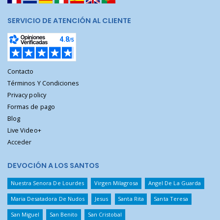
SERVICIO DE ATENCIÓN AL CLIENTE
Contacto
Términos Y Condiciones
Privacy policy
Formas de pago
Blog
Live Video+
Acceder
DEVOCIÓN A LOS SANTOS
Nuestra Senora De Lourdes
Virgen Milagrosa
Angel De La Guarda
Maria Desatadora De Nudos
Jesus
Santa Rita
Santa Teresa
San Miguel
San Benito
San Cristobal