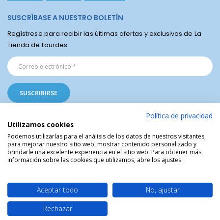
SUSCRÍBASE A NUESTRO BOLETÍN
Regístrese para recibir las últimas ofertas y exclusivas de La
Tienda de Lourdes
Política de privacidad
Utilizamos cookies
Podemos utilizarlas para el análisis de los datos de nuestros visitantes,
para mejorar nuestro sitio web, mostrar contenido personalizado y
La Tienda Religiosa de Lourdes © | Venta de artículos religiosos del Santuario
brindarle una excelente experiencia en el sitio web. Para obtener más
de Lourdes en Francia | Arte Sacro | Objetos sagrados
información sobre las cookies que utilizamos, abre los ajustes.
Aceptar todo
No, ajustar
Rechazar