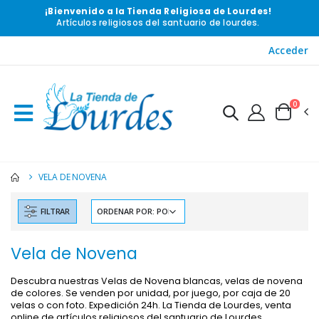
¡Bienvenido a la Tienda Religiosa de Lourdes!
Artículos religiosos del santuario de lourdes.
Acceder
0
VELA DE NOVENA
-10%
-20%
Estatuilla Virgen Milagrosa Luminosa
Agua de Lourdes 1L
FILTRAR
€13.50
€19.92
€15.00
€24.90
Vela de Novena
Descubra nuestras Velas de Novena blancas, velas de novena
-20%
Set Incienso Benjuí + Carbón + Quemador de incienso
de colores. Se venden por unidad, por juego, por caja de 20
Deja tu Vela de Novena en Lourdes
€21.90
velas o con foto. Expedición 24h. La Tienda de Lourdes, venta
€12.00
€15.00
online de artículos religiosos del santuario de Lourdes.
...