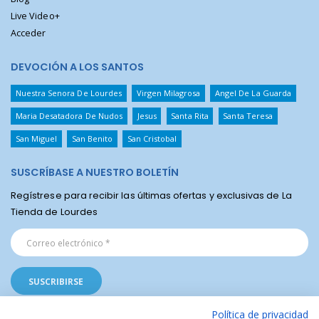
Live Video+
Acceder
DEVOCIÓN A LOS SANTOS
Nuestra Senora De Lourdes
Virgen Milagrosa
Angel De La Guarda
Maria Desatadora De Nudos
Jesus
Santa Rita
Santa Teresa
San Miguel
San Benito
San Cristobal
SUSCRÍBASE A NUESTRO BOLETÍN
Regístrese para recibir las últimas ofertas y exclusivas de La
Tienda de Lourdes
Política de privacidad