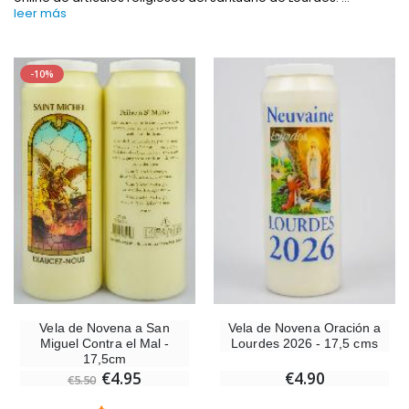
leer más
-10%
Incienso de la Iglesia Pontificia 250g
Pastillas de Menta con Agua de Lou
€12.90
€7.90
-10%
Medalla Milagrosa Oro de Ley 9 Kilates - 10 mm
Vela de Novena a San Miguel Contra el M
€130.00
€4.95
€5.50
-25%
Medalla Milagrosa Rosa - 19 mm
20 Velas de Novena 
Vela de Novena a San
Vela de Novena Oración a
€2.50
€67.50
Miguel Contra el Mal -
Lourdes 2026 - 17,5 cms
€90.00
17,5cm
€4.95
€4.90
€5.50