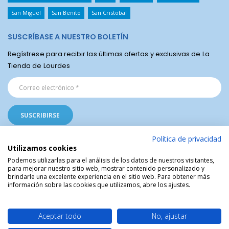
San Miguel
San Benito
San Cristobal
SUSCRÍBASE A NUESTRO BOLETÍN
Regístrese para recibir las últimas ofertas y exclusivas de La
Tienda de Lourdes
Política de privacidad
Utilizamos cookies
Podemos utilizarlas para el análisis de los datos de nuestros visitantes,
para mejorar nuestro sitio web, mostrar contenido personalizado y
La Tienda Religiosa de Lourdes © | Venta de artículos religiosos del Santuario
brindarle una excelente experiencia en el sitio web. Para obtener más
de Lourdes en Francia | Arte Sacro | Objetos sagrados
información sobre las cookies que utilizamos, abre los ajustes.
Aceptar todo
No, ajustar