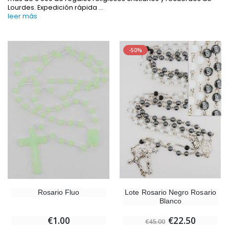
Lourdes. Expedición rápida
...
leer más
-50%
-10%
-20%
Estatuilla Virgen Milagrosa Luminosa
Agua de Lourdes 1L
€13.50
€19.92
€15.00
€24.90
-20%
Set Incienso Benjuí + Carbón + Quemador de incienso
Rosario Fluo
Lote Rosario Negro Rosario
Deja tu Vela de Novena en Lourdes
€21.90
Blanco
€12.00
€15.00
€1.00
€22.50
€45.00