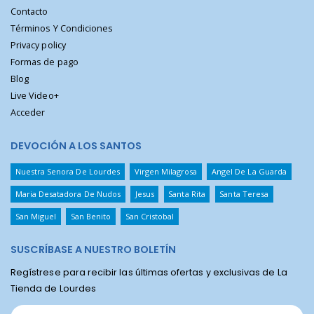
Contacto
Términos Y Condiciones
Privacy policy
Formas de pago
Blog
Live Video+
Acceder
DEVOCIÓN A LOS SANTOS
Nuestra Senora De Lourdes
Virgen Milagrosa
Angel De La Guarda
Maria Desatadora De Nudos
Jesus
Santa Rita
Santa Teresa
San Miguel
San Benito
San Cristobal
SUSCRÍBASE A NUESTRO BOLETÍN
Regístrese para recibir las últimas ofertas y exclusivas de La
Tienda de Lourdes