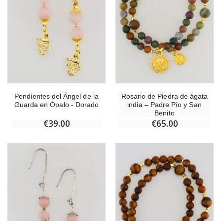
Ángel Willow Tree - Ángel de la Guarda Protector (Guardian Angel) - 14 cm
6 Velas de Oración C
€59.90
€6.00
Pendientes del Ángel de la
Rosario de Piedra de ágata
Guarda en Ópalo - Dorado
india – Padre Pío y San
Benito
€39.00
€65.00