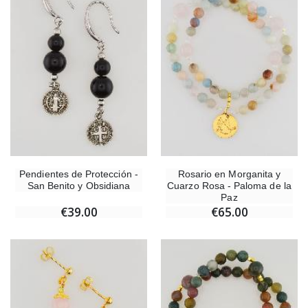
-10%
Medalla Milagrosa Oro de Ley 9 Kilates - 10 mm
Vela de Novena a San Miguel Contra el M
€130.00
€4.95
€5.50
-25%
Medalla Milagrosa Rosa - 19 mm
20 Velas de Novena 
€2.50
€67.50
€90.00
Pendientes de Protección -
Rosario en Morganita y
San Benito y Obsidiana
Cuarzo Rosa - Paloma de la
Paz
Rosario de Lourdes Madera
Aceite de unción
€5.00
€9.90
€39.00
€65.00
Cruz Infantil de Madera Iglesia de Mariposas y Arco Iris 15 cm
Vela de Novena para Sanación -
€23.00
€4.90