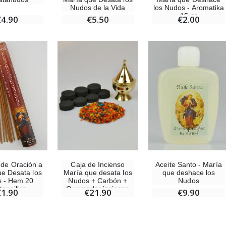
Nudos de la Vida
los Nudos - Aromatika
15 gr
€4.90
€5.50
€2.00
-20%
Set Incienso Benjuí + Carbón + Quemador de incienso
Deja tu Vela de Novena en Lourdes
€21.90
€12.00
€15.00
Incienso de la Iglesia Pontificia 250g
Pastillas de Menta con Agua de Lourdes - 130 gramos
€12.90
€7.90
 de Oración a
Caja de Incienso
Aceite Santo - María
-10%
Medalla Milagrosa Oro de Ley 9 Kilates - 10 mm
ue Desata los
María que desata los
que deshace los
Vela de Novena a San Miguel Contra el Mal - 17,5cm
€130.00
 - Hem 20
Nudos + Carbón +
Nudos
€4.95
toncillos
Quemador incienso
€5.50
€1.90
€21.90
€9.90