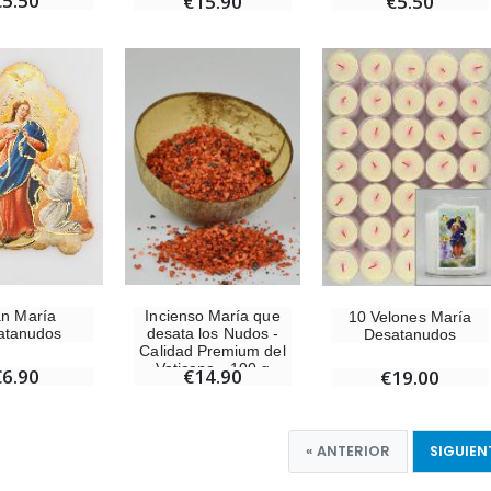
€5.50
€15.90
€5.50
n María
Incienso María que
10 Velones María
atanudos
desata los Nudos -
Desatanudos
Calidad Premium del
Vaticano - 100 g
€6.90
€14.90
€19.00
« ANTERIOR
SIGUIEN