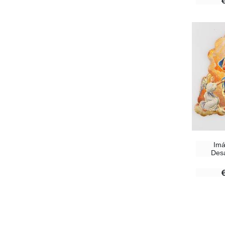
Imá
Des