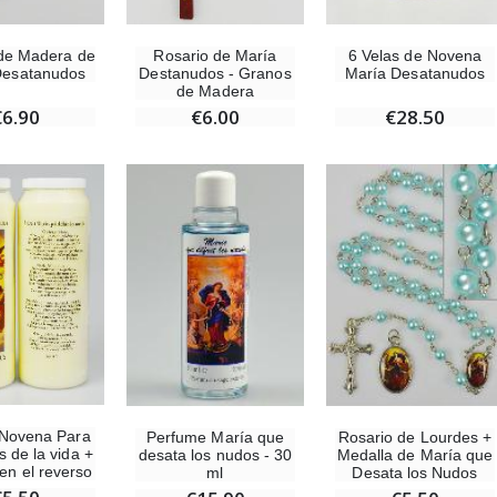
de Madera de
Rosario de María
6 Velas de Novena
Desatanudos
Destanudos - Granos
María Desatanudos
de Madera
€6.90
€6.00
€28.50
 Novena Para
Perfume María que
Rosario de Lourdes +
s de la vida +
desata los nudos - 30
Medalla de María que
en el reverso
ml
Desata los Nudos