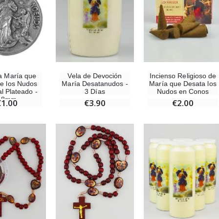
a María que
Vela de Devoción
Incienso Religioso de
e los Nudos
María Desatanudos -
María que Desata los
l Plateado -
3 Días
Nudos en Conos
18mm
€1.00
€3.90
€2.00