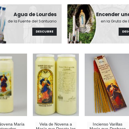
Agua de Lourdes
Encender un
de la Fuente del Santuario
en la Gruta de
DESCUBRE
DES
-10%
-20%
Estatuilla Virgen Milagrosa Luminosa
Agua de Lourdes 1L
€13.50
€19.92
Novena María
Vela de Novena a
Incienso Varillas
€15.00
€24.90
atanudos
María que Desata los
María que Deshace