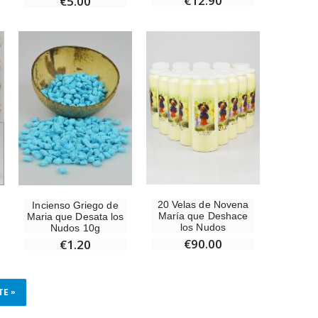
€12.90
€5.00
20 Velas de Novena
Incienso Griego de
María que Deshace
Maria que Desata los
los Nudos
Nudos 10g
€90.00
€1.20
TE »