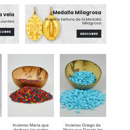
Medalla Milagrosa
a vela
Nuestra Señora de la Medalla
 Lourdes
Milagrosa
CUBRE
DESCUBRE
-10%
Estatuilla Virgen Milagrosa Luminosa
€13.50
Incienso María que
Incienso Griego de
€15.00
deshace los nudos
Maria que Desata los