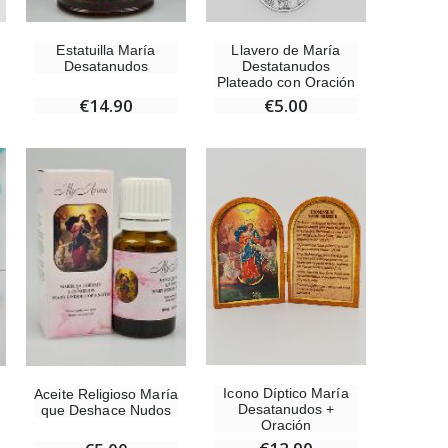
Llavero de María
Estatuilla María
Destatanudos
Desatanudos
Plateado con Oración
€5.00
€14.90
Icono Díptico María
Aceite Religioso María
Desatanudos +
que Deshace Nudos
Oración