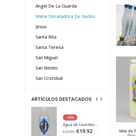
Angel De La Guarda
Maria Desatadora De Nudos
Jesus
Santa Rita
Santa Teresa
San Miguel
San Benito
San Cristobal
ARTÍCULOS DESTACADOS
-20%
Estatuilla Virgen Milagrosa Luminosa
Agua de Lourdes 1L
€13.50
€19.92
Vela de 
€24.90
Des