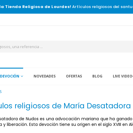
la Tienda Religiosa de Lourdes!
Artículos religiosos del santu
 DEVOCIÓN
NOVEDADES
OFERTAS
BLOG
LIVE VIDEO
S
ulos religiosos de María Desatador
satadora de Nudos es una advocación mariana que ha ganado gr
 y liberación. Esta devoción tiene su origen en el siglo XVIII en