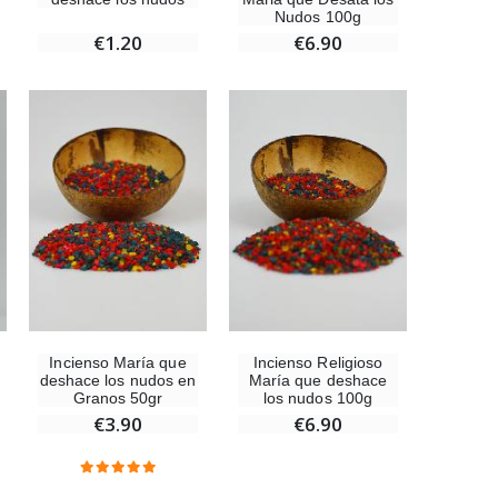
Nudos 100g
€1.20
€6.90
Set Incienso Benjuí + Carbón + Quemador de incienso
€21.90
Incienso de la Iglesia Pontificia 250g
€12.90
Incienso María que
Incienso Religioso
Medalla Milagrosa Oro de Ley 9 Kilates - 10 mm
deshace los nudos en
María que deshace
€130.00
Granos 50gr
los nudos 100g
€3.90
€6.90