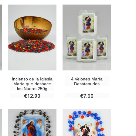
Medalla Milagrosa Rosa - 19 mm
€2.50
Rosario de Lourdes Madera
€5.00
Incienso de la Iglesia
4 Velones María
María que deshace
Desatanudos
Cruz Infantil de Madera Iglesia de Mariposas y Arco Iris 15 cm
los Nudos 250g
€23.00
€12.90
€7.60
Ángel Willow Tree - Ángel de la Guarda Protector (Guardian Angel) - 14 cm
€59.90