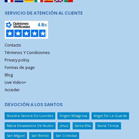
SERVICIO DE ATENCIÓN AL CLIENTE
Contacto
Términos Y Condiciones
Privacy policy
Formas de pago
Blog
Live Video+
Acceder
DEVOCIÓN A LOS SANTOS
Nuestra Senora De Lourdes
Virgen Milagrosa
Angel De La Guarda
Maria Desatadora De Nudos
Jesus
Santa Rita
Santa Teresa
San Miguel
San Benito
San Cristobal