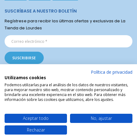
SUSCRÍBASE A NUESTRO BOLETÍN
Regístrese para recibir las últimas ofertas y exclusivas de La
Tienda de Lourdes
Política de privacidad
Utilizamos cookies
Podemos utilizarlas para el análisis de los datos de nuestros visitantes,
para mejorar nuestro sitio web, mostrar contenido personalizado y
La Tienda Religiosa de Lourdes © | Venta de artículos religiosos del Santuario
brindarle una excelente experiencia en el sitio web. Para obtener más
de Lourdes en Francia | Arte Sacro | Objetos sagrados
información sobre las cookies que utilizamos, abre los ajustes.
Aceptar todo
No, ajustar
Rechazar