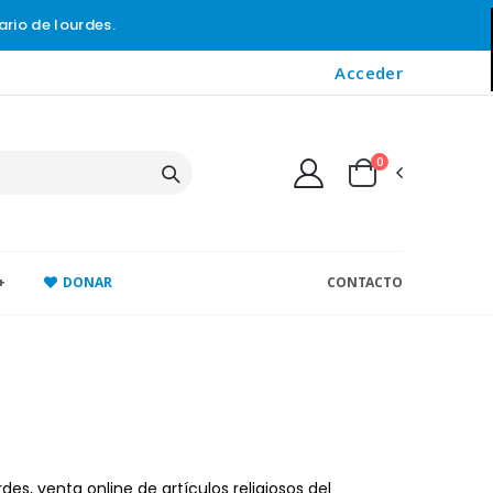
ario de lourdes.
Acceder
0
+
DONAR
CONTACTO
des, venta online de artículos religiosos del