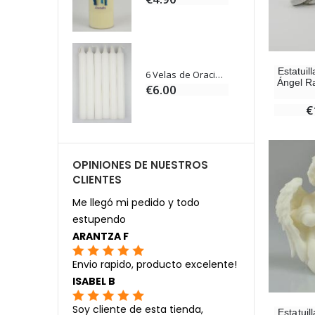
Estatuil
Ángel Willow Tree - Ángel de la Guarda Protector (Guardian Angel) - 14 cm
6 Velas de Oración Color Blanco
Ángel Ra
0
€6.00
€
OPINIONES DE NUESTROS
CLIENTES
Me llegó mi pedido y todo
estupendo
ARANTZA F
Envio rapido, producto excelente!
ISABEL B
Soy cliente de esta tienda,
Estatuil