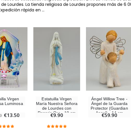
 de Lourdes. La tienda religiosa de Lourdes propones más de 6 00
Expedición rápida en
...
illa Virgen
Estatuilla Virgen
Ángel Willow Tree -
sa Luminosa
María Nuestra Señora
Ángel de la Guarda
de Lourdes con
Protector (Guardian
Rosario Oro - 10 cm
Angel) - 14 cm
€13.50
€9.90
€59.90
0