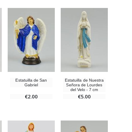
-10%
Estatuilla Virgen Milagrosa Luminosa
€13.50
€15.00
Set Incienso Benjuí + Carbón + Quemador de incienso
€21.90
Estatuilla de Nuestra
Estatuilla de San
Señora de Lourdes
Gabriel
del Velo - 7 cm
€5.00
€2.00
Incienso de la Iglesia Pontificia 250g
€12.90