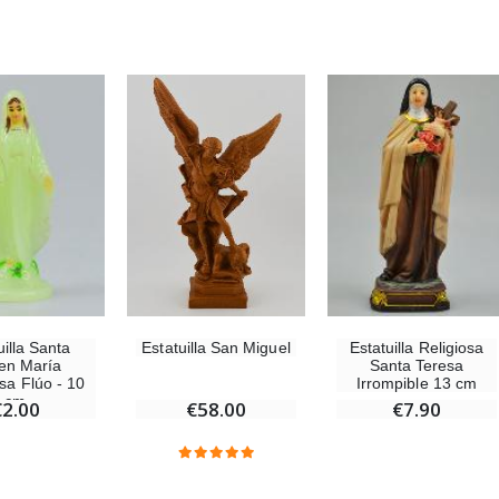
Estatuilla San Miguel
uilla Santa
Estatuilla Religiosa
gen María
Santa Teresa
sa Flúo - 10
Irrompible 13 cm
cm
€58.00
€2.00
€7.90