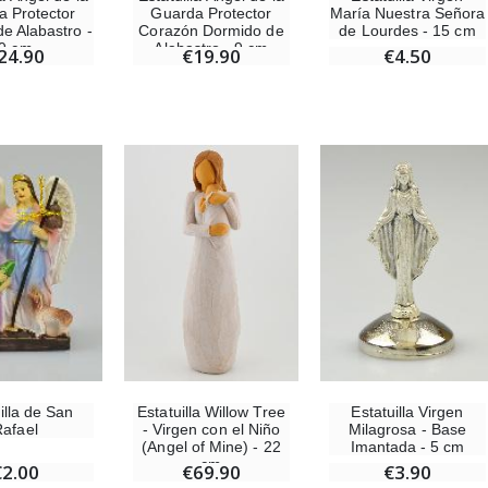
a Protector
Guarda Protector
María Nuestra Señora
e Alabastro -
Corazón Dormido de
de Lourdes - 15 cm
9 cm
Alabastro - 9 cm
24.90
€19.90
€4.50
Estatuilla Willow Tree
Estatuilla Virgen
illa de San
- Virgen con el Niño
Milagrosa - Base
Rafael
(Angel of Mine) - 22
Imantada - 5 cm
cm
€69.90
€3.90
€2.00