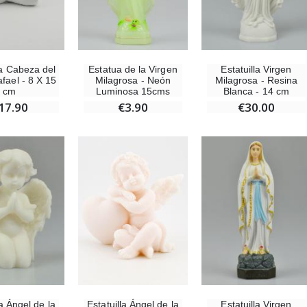
la Cabeza del
Estatua de la Virgen
Estatuilla Virgen
Ángel Willow Tree - Ángel de la Guarda Protector (Guardian Angel) - 14 cm
6 Velas de Oración Color Blanco
fael - 8 X 15
Milagrosa - Neón
Milagrosa - Resina
€59.90
€6.00
cm
Luminosa 15cms
Blanca - 14 cm
17.90
€3.90
€30.00
la Ángel de la
Estatuilla Ángel de la
Estatuilla Virgen