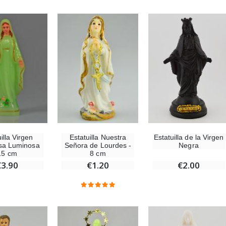
-10%
-20%
Estatuilla Virgen Milagrosa Luminosa
Agua de Lourdes 1L
€13.50
€19.92
€15.00
€24.90
-20%
Set Incienso Benjuí + Carbón + Quemador de incienso
Deja tu Vela de Novena en Lourdes
€21.90
€12.00
€15.00
illa Virgen
Estatuilla de la Virgen
Estatuilla Nuestra
sa Luminosa
Negra
Señora de Lourdes -
15 cm
8 cm
€3.90
€2.00
€1.20
Incienso de la Iglesia Pontificia 250g
Pastillas de Menta con Agua de Lourdes - 130 gramos
€12.90
€7.90