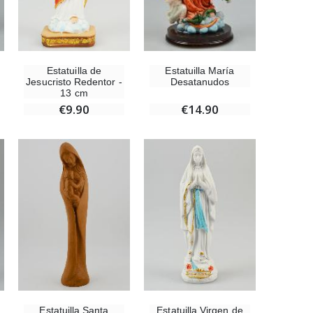
Estatuilla de
Estatuilla María
Ángel Willow Tree - Ángel de la Guarda Protector (Guardian Angel) - 14 cm
Jesucristo Redentor -
Desatanudos
€59.90
13 cm
€9.90
€14.90
Estatuilla Santa
Estatuilla Virgen de