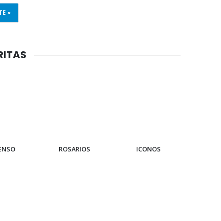
TE »
RITAS
IENSO
ROSARIOS
ICONOS
PUL