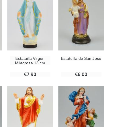
Medalla Milagrosa Oro de Ley 9 Kilates - 10 mm
€130.00
Medalla Milagrosa Rosa - 19 mm
€2.50
Estatuilla Virgen
Estatuilla de San José
Milagrosa 13 cm
€7.90
€6.00
Rosario de Lourdes Madera
€5.00
Cruz Infantil de Madera Iglesia de Mariposas y Arco Iris 15 cm
€23.00