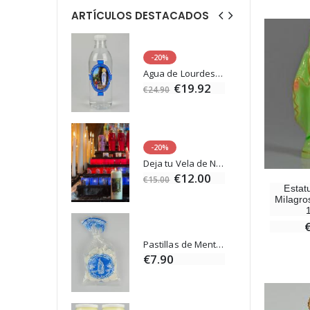
ARTÍCULOS DESTACADOS
-20%
Estatuilla Virgen Milagrosa Luminosa
Agua de Lourdes 1L
€13.50
€19.92
€24.90
-20%
Set Incienso Benjuí + Carbón + Quemador de incienso
Deja tu Vela de Novena en Lourdes
0
€12.00
€15.00
Estatu
Milagro
Incienso de la Iglesia Pontificia 250g
Pastillas de Menta con Agua de Lourdes - 130 gramos
0
€7.90