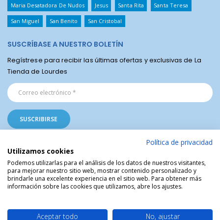
Maria Desatadora De Nudos
Jesus
Santa Rita
Santa Teresa
San Miguel
San Benito
San Cristobal
SUSCRÍBASE A NUESTRO BOLETÍN
Regístrese para recibir las últimas ofertas y exclusivas de La
Tienda de Lourdes
Política de privacidad
Utilizamos cookies
Podemos utilizarlas para el análisis de los datos de nuestros visitantes,
para mejorar nuestro sitio web, mostrar contenido personalizado y
La Tienda Religiosa de Lourdes © | Venta de artículos religiosos del Santuario
brindarle una excelente experiencia en el sitio web. Para obtener más
de Lourdes en Francia | Arte Sacro | Objetos sagrados
información sobre las cookies que utilizamos, abre los ajustes.
Aceptar todo
No, ajustar