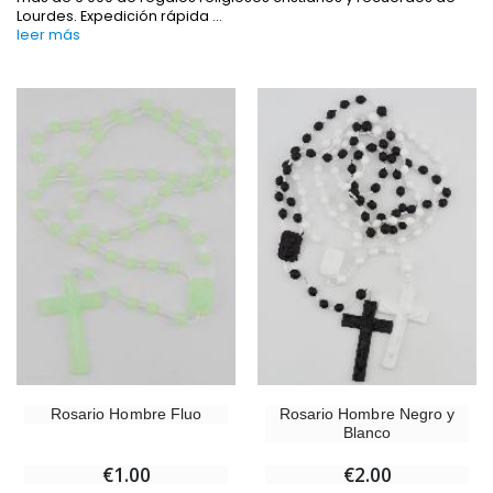
Lourdes. Expedición rápida
...
leer más
-10%
-20%
Estatuilla Virgen Milagrosa Luminosa
Agua de Lourdes 1L
€13.50
€19.92
€15.00
€24.90
-20%
Set Incienso Benjuí + Carbón + Quemador de incienso
Rosario Hombre Fluo
Rosario Hombre Negro y
Deja tu Vela de Novena en Lourdes
€21.90
Blanco
€12.00
€15.00
€1.00
€2.00