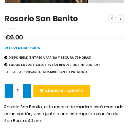
-20%
-10%
Agua de Lourdes 1L
Estatuilla Virgen Milagrosa
Rosario San Benito
€19.92
€13.50
€24.90
€15.00
€6.00
-20%
Set Incienso Benjuí + Carbón
REFERENCIA : 6305
Deja tu Vela de Novena en Lourdes
€21.90
€12.00
DISPONIBLE (ENTREGA RÁPIDA Y SEGURA 72 HORAS)
€15.00
TODOS LOS ARTÍCULOS ESTÁN BENDECIDOS EN LOURDES
CATEGORÍAS :
ROSARIO,
ROSARIO SANTO PATRONO
Incienso de la Igles
Pastillas de Menta con Agua de Lourdes - 130 gramos
€12.90
€7.90
-
+
AÑADIR AL CARRITO
Rosario San Benito, este rosario de madera está montado
en un cordón, viene junto a una estampa de oración de
-10%
San Benito, 40 cm.
Medalla Milagrosa Oro de Ley 9 Kilates - 10 mm
Vela de Novena a San Miguel Contra el Mal - 17,5cm
€130.00