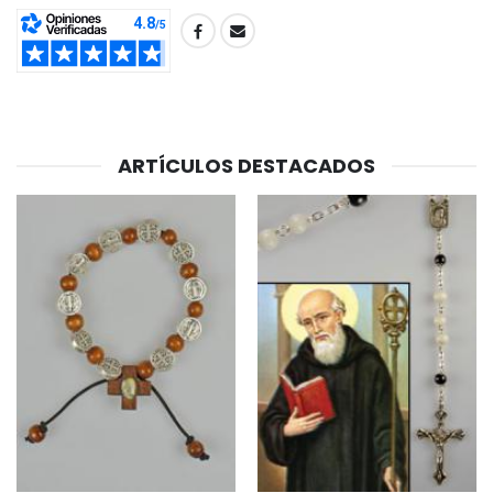
€4.95
€5.50
SHARE:
-25%
Medalla Milagrosa Rosa - 19 mm
20 Velas de Novena Blanca
€2.50
€67.50
€90.00
ARTÍCULOS DESTACADOS
Rosario de Lourdes 
Aceite de unción
€5.00
€9.90
Cruz Infantil de Madera Iglesia de Mariposas y Arco Iris 15 cm
Vela de Novena para Sanación - 17,5 cm
€23.00
€4.90