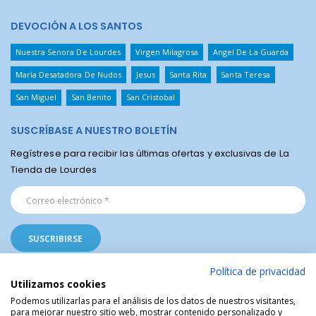
DEVOCIÓN A LOS SANTOS
Nuestra Senora De Lourdes
Virgen Milagrosa
Angel De La Guarda
Maria Desatadora De Nudos
Jesus
Santa Rita
Santa Teresa
San Miguel
San Benito
San Cristobal
SUSCRÍBASE A NUESTRO BOLETÍN
Regístrese para recibir las últimas ofertas y exclusivas de La
Tienda de Lourdes
Política de privacidad
Utilizamos cookies
Podemos utilizarlas para el análisis de los datos de nuestros visitantes,
para mejorar nuestro sitio web, mostrar contenido personalizado y
La Tienda Religiosa de Lourdes © | Venta de artículos religiosos del Santuario