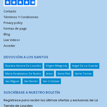
Contacto
Términos Y Condiciones
Privacy policy
Formas de pago
Blog
Live Video+
Acceder
DEVOCIÓN A LOS SANTOS
Nuestra Senora De Lourdes
Virgen Milagrosa
Angel De La Guarda
Maria Desatadora De Nudos
Jesus
Santa Rita
Santa Teresa
San Miguel
San Benito
San Cristobal
SUSCRÍBASE A NUESTRO BOLETÍN
Regístrese para recibir las últimas ofertas y exclusivas de La
Tienda de Lourdes