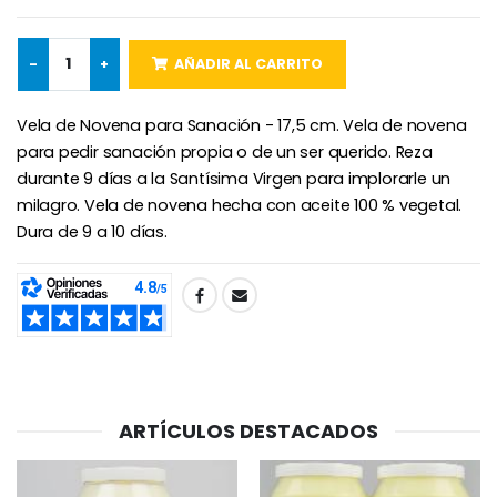
-
+
AÑADIR AL CARRITO
Ángel Willow Tree - Ángel de la Guarda Protector (Guardia
6 Velas de Oración Color Blanco
€59.90
€6.00
Vela de Novena para Sanación - 17,5 cm. Vela de novena
para pedir sanación propia o de un ser querido. Reza
durante 9 días a la Santísima Virgen para implorarle un
milagro. Vela de novena hecha con aceite 100 % vegetal.
Dura de 9 a 10 días.
SHARE:
ARTÍCULOS DESTACADOS