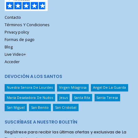
Contacto
Términos Y Condiciones
Privacy policy
Formas de pago
Blog
Live Video+
Acceder
DEVOCIÓN A LOS SANTOS
Nuestra Senora De Lourdes
Virgen Milagrosa
Angel De La Guarda
Maria Desatadora De Nudos
Jesus
Santa Rita
Santa Teresa
San Miguel
San Benito
San Cristobal
SUSCRÍBASE A NUESTRO BOLETÍN
Regístrese para recibir las últimas ofertas y exclusivas de La