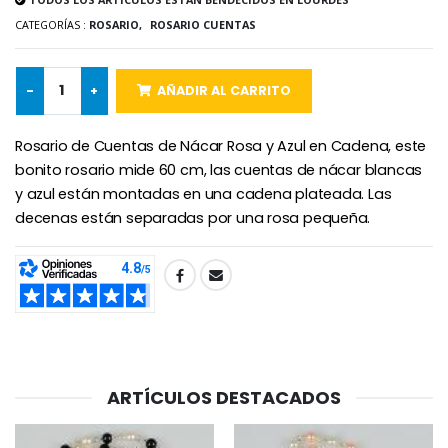
€4.95
€5.50
CATEGORÍAS :
ROSARIO,
ROSARIO CUENTAS
-
+
AÑADIR AL CARRITO
-25%
Medalla Milagrosa Rosa - 19 mm
20 Velas de Novena Blanca
€2.50
€67.50
€90.00
Rosario de Cuentas de Nácar Rosa y Azul en Cadena, este
bonito rosario mide 60 cm, las cuentas de nácar blancas
y azul están montadas en una cadena plateada. Las
decenas están separadas por una rosa pequeña.
Rosario de Lourdes 
Aceite de unción
€5.00
€9.90
SHARE:
Cruz Infantil de Madera Iglesia de Mariposas y Arco Iris 15 cm
Vela de Novena para Sanación - 17,5 cm
€23.00
€4.90
ARTÍCULOS DESTACADOS