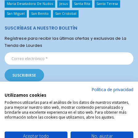
Maria Desatadora De Nudos
Jesus
Santa Rita
Santa Teresa
San Miguel
San Benito
San Cristobal
SUSCRÍBASE A NUESTRO BOLETÍN
Regístrese para recibir las últimas ofertas y exclusivas de La
Tienda de Lourdes
Política de privacidad
Utilizamos cookies
Podemos utilizarlas para el análisis de los datos de nuestros visitantes,
para mejorar nuestro sitio web, mostrar contenido personalizado y
La Tienda Religiosa de Lourdes © | Venta de artículos religiosos del Santuario
brindarle una excelente experiencia en el sitio web. Para obtener más
de Lourdes en Francia | Arte Sacro | Objetos sagrados
información sobre las cookies que utilizamos, abre los ajustes.
Aceptar todo
No, ajustar