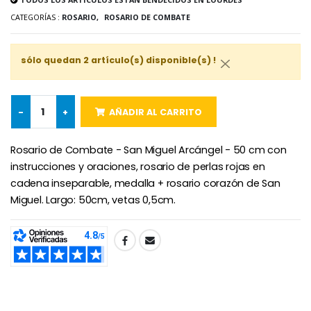
€4.95
€5.50
CATEGORÍAS :
ROSARIO,
ROSARIO DE COMBATE
sólo quedan 2 artículo(s) disponible(s) !
-25%
Medalla Milagrosa Rosa - 19 mm
20 Velas de Novena Blanca
€2.50
€67.50
€90.00
-
+
AÑADIR AL CARRITO
Rosario de Combate - San Miguel Arcángel - 50 cm con
Rosario de Lourdes 
Aceite de unción
instrucciones y oraciones, rosario de perlas rojas en
€5.00
€9.90
cadena inseparable, medalla + rosario corazón de San
Miguel. Largo: 50cm, vetas 0,5cm.
SHARE:
Cruz Infantil de Madera Iglesia de Mariposas y Arco Iris 15 cm
Vela de Novena para Sanación - 17,5 cm
€23.00
€4.90