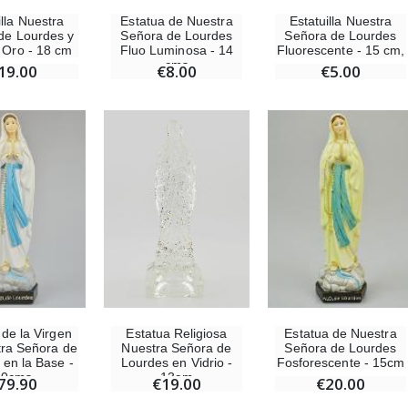
illa Nuestra
Estatuilla Nuestra
Estatua de Nuestra
de Lourdes y
Señora de Lourdes
Señora de Lourdes
 Oro - 18 cm
Fluorescente - 15 cm,
Fluo Luminosa - 14
cms
19.00
€5.00
€8.00
Ángel Willow Tree - Ángel de la Guarda Protector (Guardian Angel) - 14 cm
6 Velas de Oración Color Blanco
€59.90
€6.00
Estatua Religiosa
 de la Virgen
Estatua de Nuestra
Nuestra Señora de
ra Señora de
Señora de Lourdes
Lourdes en Vidrio -
 en la Base -
Fosforescente - 15cm
13cm
40cms
€19.00
79.90
€20.00