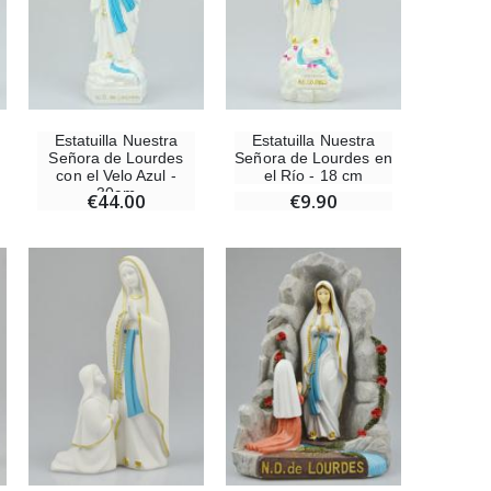
Medalla Milagrosa Oro de Ley 9 Kilates - 10 mm
€130.00
Estatuilla Nuestra
Estatuilla Nuestra
Señora de Lourdes
Señora de Lourdes en
con el Velo Azul -
el Río - 18 cm
Medalla Milagrosa Rosa - 19 mm
30cm
€44.00
€9.90
€2.50
Rosario de Lourdes Madera
€5.00
Cruz Infantil de Madera Iglesia de Mariposas y Arco Iris 15 cm
€23.00