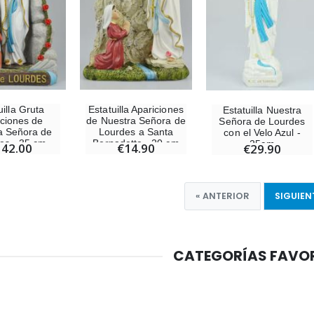
uilla Gruta
Estatuilla Apariciones
Estatuilla Nuestra
iciones de
de Nuestra Señora de
Señora de Lourdes
a Señora de
Lourdes a Santa
con el Velo Azul -
es - 35 cm
Bernadette - 20 cm
25cm
142.00
€14.90
€29.90
« ANTERIOR
SIGUIEN
CATEGORÍAS FAVO