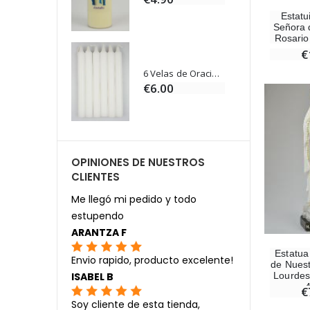
Estatu
Señora 
Rosario
€
Ángel Willow Tree - Ángel de la Guarda Protector (Guardian Angel) - 14 cm
6 Velas de Oración Color Blanco
0
€6.00
OPINIONES DE NUESTROS
CLIENTES
Me llegó mi pedido y todo
estupendo
ARANTZA F
Estatua
Envio rapido, producto excelente!
de Nuest
ISABEL B
Lourdes
€
Soy cliente de esta tienda,