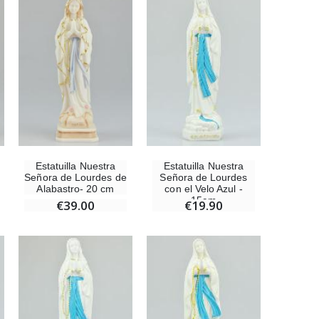
-10%
Estatuilla Virgen Milagrosa Luminosa
€13.50
€15.00
Set Incienso Benjuí + Carbón + Quemador de incienso
Estatuilla Nuestra
Estatuilla Nuestra
€21.90
Señora de Lourdes de
Señora de Lourdes
Alabastro- 20 cm
con el Velo Azul -
15cm
€39.00
€19.90
Incienso de la Iglesia Pontificia 250g
€12.90