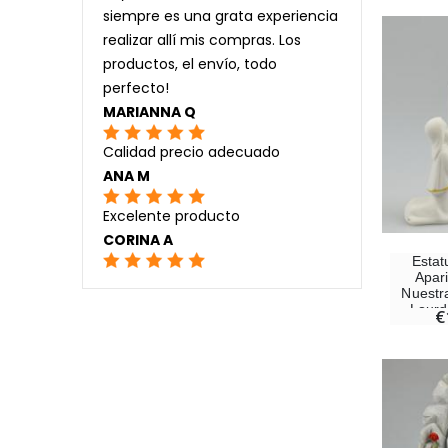
siempre es una grata experiencia
realizar allí mis compras. Los
productos, el envío, todo
perfecto!
MARIANNA Q
Calidad precio adecuado
ANA M
Excelente producto
CORINA A
Estatu
Apar
Nuestr
Lourd
€