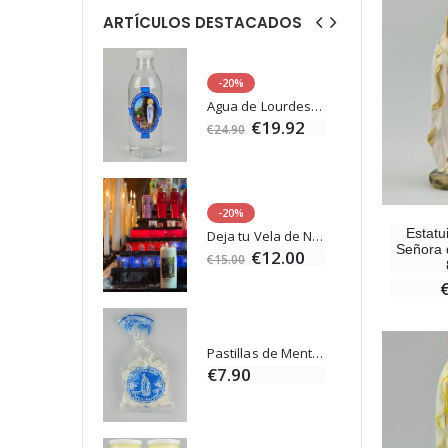
ARTÍCULOS DESTACADOS
-20%
Estatuilla Virgen Milagrosa Luminosa
Agua de Lourdes 1L
€13.50
€19.92
€24.90
-20%
Set Incienso Benjuí + Carbón + Quemador de incienso
Estatu
Deja tu Vela de Novena en Lourdes
0
Señora 
€12.00
€15.00
Incienso de la Iglesia Pontificia 250g
Pastillas de Menta con Agua de Lourdes - 130 gramos
0
€7.90