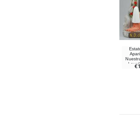
Estat
Apar
Nuestr
Lourd
€