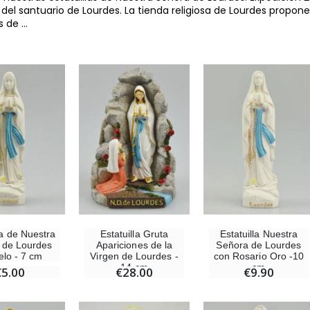
s del santuario de Lourdes. La tienda religiosa de Lourdes propon
s de
...
la de Nuestra
Estatuilla Gruta
Estatuilla Nuestra
 de Lourdes
Apariciones de la
Señora de Lourdes
elo - 7 cm
Virgen de Lourdes -
con Rosario Oro -10
14 cm
cm
€5.00
€28.00
€9.90