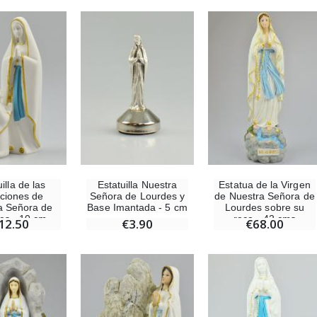
illa de las
Estatuilla Nuestra
Estatua de la Virgen
iciones de
Señora de Lourdes y
de Nuestra Señora de
a Señora de
Base Imantada - 5 cm
Lourdes sobre su
es - 10 cm
roca - 42 cms
12.50
€3.90
€68.00