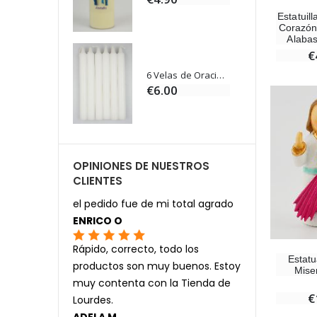
Estatuil
Corazón
Alabas
€
Ángel Willow Tree - Ángel de la Guarda Protector (Guardian Angel) - 14 cm
6 Velas de Oración Color Blanco
0
€6.00
OPINIONES DE NUESTROS
CLIENTES
el pedido fue de mi total agrado
ENRICO O
Rápido, correcto, todo los
Estatu
productos son muy buenos. Estoy
Mise
muy contenta con la Tienda de
€
Lourdes.
ADELA M