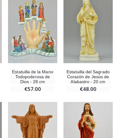
-10%
Estatuilla Virgen Milagrosa Luminosa
€13.50
€15.00
Set Incienso Benjuí + Carbón + Quemador de incienso
Estatuilla de la Mano
Estatuilla del Sagrado
€21.90
Todopoderosa de
Corazón de Jesús de
Dios - 28 cm
Alabastro - 20 cm
€57.00
€48.00
Incienso de la Iglesia Pontificia 250g
€12.90