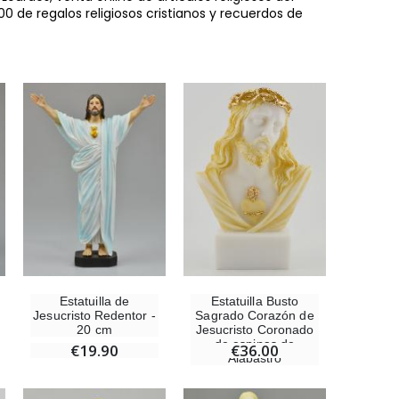
0 de regalos religiosos cristianos y recuerdos de
Estatuilla de
Estatuilla Busto
Jesucristo Redentor -
Sagrado Corazón de
20 cm
Jesucristo Coronado
de espinas de
€19.90
€36.00
Alabastro