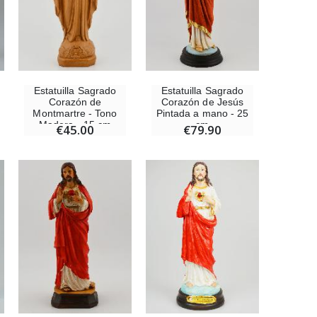
Medalla Milagrosa Oro de Ley 9 Kilates - 10 mm
€130.00
Estatuilla Sagrado
Estatuilla Sagrado
Corazón de
Corazón de Jesús
Montmartre - Tono
Pintada a mano - 25
Medalla Milagrosa Rosa - 19 mm
Madera - 15 cm
cm
€45.00
€79.90
€2.50
Rosario de Lourdes Madera
€5.00
Cruz Infantil de Madera Iglesia de Mariposas y Arco Iris 15 cm
€23.00