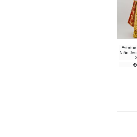
Estatua 
Niño Jes
€