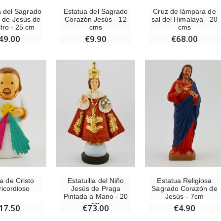
la del Sagrado
Estatua del Sagrado
Cruz de lámpara de
 de Jesús de
Corazón Jesús - 12
sal del Himalaya - 20
tro - 25 cm
cms
cms
49.00
€9.90
€68.00
Ángel Willow Tree - Ángel de la Guarda Protector (Guardian Angel) - 14 cm
6 Velas de Oración Color Blanco
€59.90
€6.00
a de Cristo
Estatuilla del Niño
Estatua Religiosa
ricordioso
Jesús de Praga
Sagrado Corazón de
Pintada a Mano - 20
Jesús - 7cm
cm
17.50
€73.00
€4.90