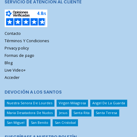
SERVICIO DE ATENCIÓN AL CLIENTE
Contacto
Términos Y Condiciones
Privacy policy
Formas de pago
Blog
Live Video+
Acceder
DEVOCIÓN A LOS SANTOS
Nuestra Senora De Lourdes
Virgen Milagrosa
Angel De La Guarda
Maria Desatadora De Nudos
Jesus
Santa Rita
Santa Teresa
San Miguel
San Benito
San Cristobal