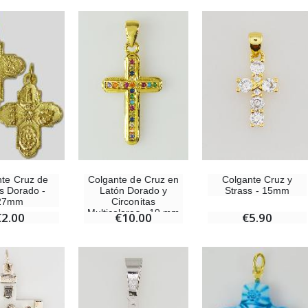
Colgante de Cruz en
Colgante Cruz y
te Cruz de
Latón Dorado y
Strass - 15mm
s Dorado -
Circonitas
27mm
Multicolores - 19 mm
€10.00
€5.90
€2.00