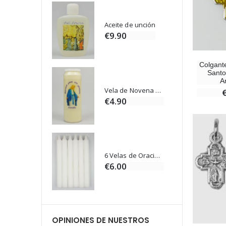
Rosario de Lourdes Madera
Aceite de unción
€9.90
Colgant
Santo
A
Cruz Infantil de Madera Iglesia de Mariposas y Arco Iris 15 cm
Vela de Novena para Sanación - 17,5 cm
0
€4.90
Ángel Willow Tree - Ángel de la Guarda Protector (Guardian Angel) - 14 cm
6 Velas de Oración Color Blanco
0
€6.00
OPINIONES DE NUESTROS