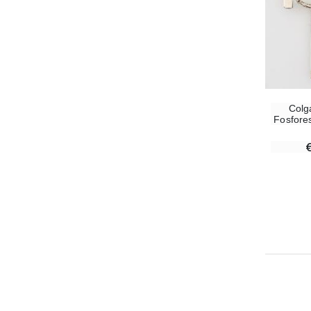
Colg
Fosfore