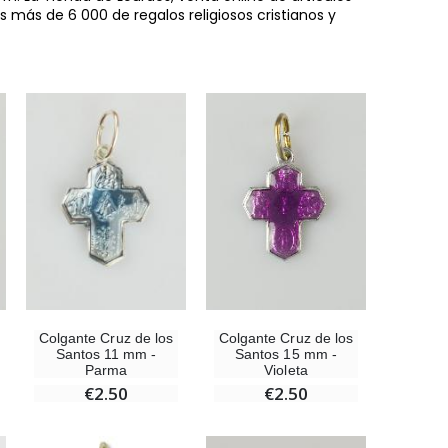
es más de 6 000 de regalos religiosos cristianos y
-10%
Estatuilla Virgen Milagrosa Luminosa
€13.50
€15.00
Colgante Cruz de los
Colgante Cruz de los
Santos 11 mm -
Santos 15 mm -
Parma
Violeta
€2.50
€2.50
Set Incienso Benjuí + Carbón + Quemador de incienso
€21.90