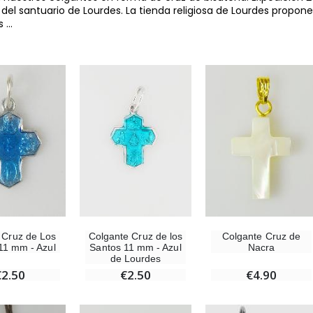
s del santuario de Lourdes. La tienda religiosa de Lourdes propon
os
...
-10%
-20%
Estatuilla Virgen Milagrosa Luminosa
Agua de Lourdes 1L
€13.50
€19.92
€15.00
€24.90
 Cruz de Los
Colgante Cruz de los
Colgante Cruz de
11 mm - Azul
Santos 11 mm - Azul
Nacra
de Lourdes
€2.50
€2.50
€4.90
-20%
Set Incienso Benjuí + Carbón + Quemador de incienso
Deja tu Vela de Novena en Lourdes
€21.90