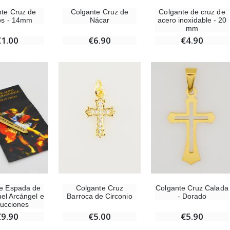
Colgante Cruz de
Colgante de cruz de
te Cruz de
Nácar
acero inoxidable - 20
os - 14mm
mm
€6.90
€4.90
€1.00
e Espada de
Colgante Cruz
Colgante Cruz Calada
el Arcángel e
Barroca de Circonio
- Dorado
rucciones
€9.90
€5.00
€5.90