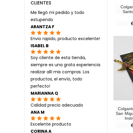
CLIENTES
Colgan
Sant
Me llegó mi pedido y todo
estupendo
ARANTZA F
Envio rapido, producto excelente!
ISABEL B
Soy cliente de esta tienda,
siempre es una grata experiencia
realizar allí mis compras. Los
productos, el envío, todo
perfecto!
MARIANNA Q
Calidad precio adecuado
Colgant
ANA M
San Migu
Inst
Excelente producto
CORINA A