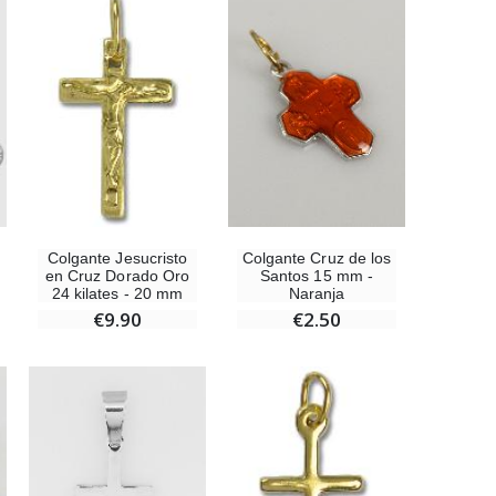
Incienso de la Iglesia Pontificia 250g
€12.90
Colgante Cruz de los
Colgante Jesucristo
Medalla Milagrosa Oro de Ley 9 Kilates - 10 mm
Santos 15 mm -
en Cruz Dorado Oro
€130.00
Naranja
24 kilates - 20 mm
€2.50
€9.90
Medalla Milagrosa Rosa - 19 mm
€2.50