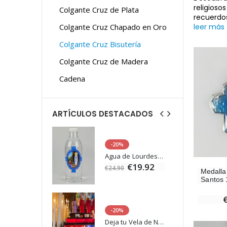
religioso
Colgante Cruz de Plata
recuerd
Colgante Cruz Chapado en Oro
leer más
Colgante Cruz Bisutería
Colgante Cruz de Madera
Cadena
ARTÍCULOS DESTACADOS
-20%
Estatuilla Virgen Milagrosa Luminosa
Agua de Lourdes 1L
€13.50
€19.92
€24.90
Medalla
Santos 
-20%
Set Incienso Benjuí + Carbón + Quemador de incienso
Deja tu Vela de Novena en Lourdes
0