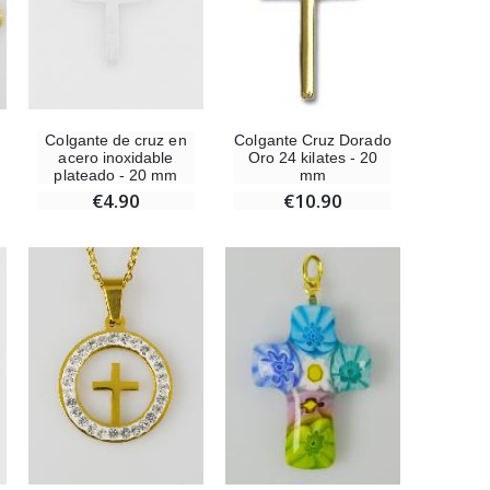
Rosario de Lourdes Madera
€5.00
Colgante de cruz en
Colgante Cruz Dorado
acero inoxidable
Oro 24 kilates - 20
plateado - 20 mm
mm
Cruz Infantil de Madera Iglesia de Mariposas y Arco Iris 15 cm
€4.90
€10.90
€23.00
Ángel Willow Tree - Ángel de la Guarda Protector (Guardian Angel) - 14 cm
€59.90