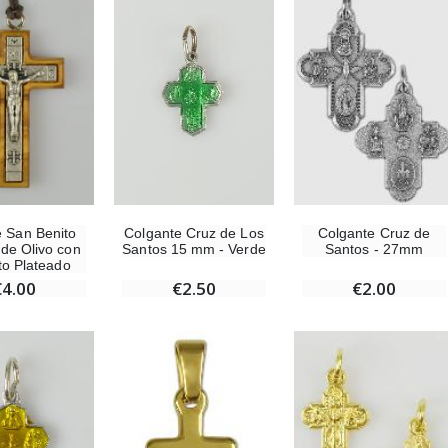
€12.00
€15.00
Incienso de la Iglesia Pontificia 250g
Pastillas de Menta con Agua de Lourdes - 130 gramos
€12.90
€7.90
-10%
e San Benito
Colgante Cruz de Los
Colgante Cruz de
Medalla Milagrosa Oro de Ley 9 Kilates - 10 mm
Vela de Novena a San Miguel Contra el Mal - 17,5cm
de Olivo con
Santos 15 mm - Verde
Santos - 27mm
€130.00
sto Plateado
€4.95
€5.50
€4.00
€2.50
€2.00
-25%
Medalla Milagrosa Rosa - 19 mm
20 Velas de Novena Blanca
€2.50
€67.50
€90.00