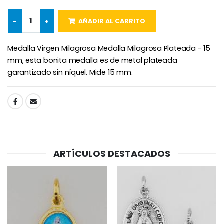
Rosario de Lourdes 
Aceite de unción
€5.00
€9.90
-
+
AÑADIR AL CARRITO
Medalla Virgen Milagrosa Medalla Milagrosa Plateada - 15
mm, esta bonita medalla es de metal plateada
Cruz Infantil de Madera Iglesia de Mariposas y Arco Iris 15 cm
Vela de Novena para Sanación - 17,5 cm
garantizado sin níquel. Mide 15 mm.
€23.00
€4.90
SHARE:
Ángel Willow Tree - Ángel de la Guarda Protector (Guardia
6 Velas de Oración Color Blanco
€59.90
€6.00
ARTÍCULOS DESTACADOS