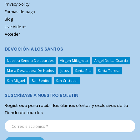
Privacy policy
Formas de pago
Blog
Live Video+
Acceder
DEVOCIÓN A LOS SANTOS
Nuestra Senora De Lourdes
Virgen Milagrosa
Angel De La Guarda
Maria Desatadora De Nudos
Jesus
Santa Rita
Santa Teresa
San Miguel
San Benito
San Cristobal
SUSCRÍBASE A NUESTRO BOLETÍN
Regístrese para recibir las últimas ofertas y exclusivas de La
Tienda de Lourdes