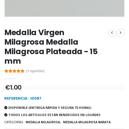
Incienso de la Igles
Pastillas de Menta con Agua de Lourdes - 130 gramos
€12.90
€7.90
Medalla Virgen
Milagrosa Medalla
Milagrosa Plateada - 15
-10%
Medalla Milagrosa Oro de Ley 9 Kilates - 10 mm
mm
Vela de Novena a San Miguel Contra el Mal - 17,5cm
€130.00
€4.95
€5.50
(1 opinión)
€1.00
-25%
Medalla Milagrosa Rosa - 19 mm
20 Velas de Novena Blanca
REFERENCIA : 10087
€2.50
€67.50
€90.00
DISPONIBLE (ENTREGA RÁPIDA Y SEGURA 72 HORAS)
TODOS LOS ARTÍCULOS ESTÁN BENDECIDOS EN LOURDES
CATEGORÍAS :
MEDALLA MILAGROSA,
MEDALLA MILAGROSA BARATA