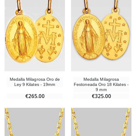
Ángel Willow Tree - Ángel de la Guarda Protector (Guardian Angel) - 14 cm
6 Velas de Oración C
€59.90
€6.00
Medalla Milagrosa Oro de
Medalla Milagrosa
Ley 9 Kilates - 19mm
Festoneada Oro 18 Kilates -
9 mm
€265.00
€325.00