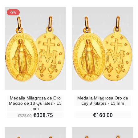
-5%
-25%
Medalla Milagrosa Rosa - 19 mm
20 Velas de Novena 
€2.50
€67.50
€90.00
Rosario de Lourdes Madera
Aceite de unción
€5.00
€9.90
Medalla Milagrosa de Oro
Medalla Milagrosa Oro de
Macizo de 18 Quilates - 13
Ley 9 Kilates - 13 mm
Cruz Infantil de Madera Iglesia de Mariposas y Arco Iris 15 cm
Vela de Novena para Sanación -
mm
€23.00
€4.90
€308.75
€160.00
€325.00