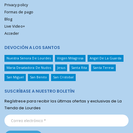
Privacy policy
Formas de pago
Blog
Live Video+
Acceder
DEVOCIÓN A LOS SANTOS
Nuestra Senora De Lourdes
Virgen Milagrosa
Angel De La Guarda
Maria Desatadora De Nudos
Jesus
Santa Rita
Santa Teresa
San Miguel
San Benito
San Cristobal
SUSCRÍBASE A NUESTRO BOLETÍN
Regístrese para recibir las últimas ofertas y exclusivas de La
Tienda de Lourdes