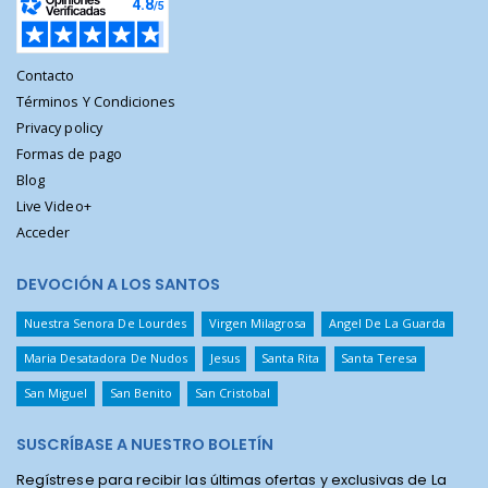
Contacto
Términos Y Condiciones
Privacy policy
Formas de pago
Blog
Live Video+
Acceder
DEVOCIÓN A LOS SANTOS
Nuestra Senora De Lourdes
Virgen Milagrosa
Angel De La Guarda
Maria Desatadora De Nudos
Jesus
Santa Rita
Santa Teresa
San Miguel
San Benito
San Cristobal
SUSCRÍBASE A NUESTRO BOLETÍN
Regístrese para recibir las últimas ofertas y exclusivas de La