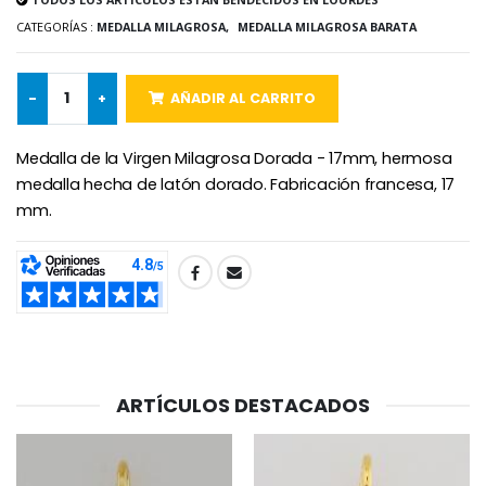
Rosario de Lourdes 
Aceite de unción
€5.00
€9.90
CATEGORÍAS :
MEDALLA MILAGROSA,
MEDALLA MILAGROSA BARATA
-
+
AÑADIR AL CARRITO
Cruz Infantil de Madera Iglesia de Mariposas y Arco Iris 15 cm
Vela de Novena para Sanación - 17,5 cm
Medalla de la Virgen Milagrosa Dorada - 17mm, hermosa
€23.00
€4.90
medalla hecha de latón dorado. Fabricación francesa, 17
mm.
Ángel Willow Tree - Ángel de la Guarda Protector (Guardia
6 Velas de Oración Color Blanco
SHARE:
€59.90
€6.00
ARTÍCULOS DESTACADOS