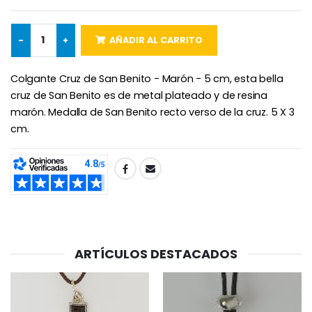
-
+
AÑADIR AL CARRITO
Cruz Infantil de Madera Iglesia de Mariposas y Arco Iris 15 cm
Vela de Novena para Sanación - 17,5 cm
Colgante Cruz de San Benito - Marón - 5 cm, esta bella
€23.00
€4.90
cruz de San Benito es de metal plateado y de resina
marón. Medalla de San Benito recto verso de la cruz. 5 X 3
cm.
Ángel Willow Tree - Ángel de la Guarda Protector (Guardia
6 Velas de Oración Color Blanco
€59.90
€6.00
SHARE:
ARTÍCULOS DESTACADOS