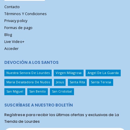
Contacto
Términos Y Condiciones
Privacy policy
Formas de pago
Blog
Live Video+
Acceder
DEVOCIÓN A LOS SANTOS
Nuestra Senora De Lourdes
Virgen Milagrosa
Angel De La Guarda
Maria Desatadora De Nudos
Jesus
Santa Rita
Santa Teresa
San Miguel
San Benito
San Cristobal
SUSCRÍBASE A NUESTRO BOLETÍN
Regístrese para recibir las últimas ofertas y exclusivas de La
Tienda de Lourdes