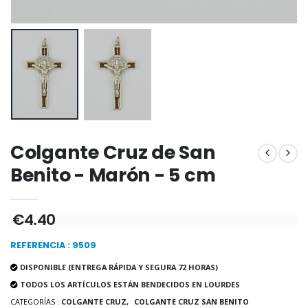
Incienso de la Igles
Pastillas de Menta con Agua de Lourdes - 130 gramos
€12.90
€7.90
-10%
Medalla Milagrosa Oro de Ley 9 Kilates - 10 mm
Vela de Novena a San Miguel Contra el Mal - 17,5cm
€130.00
€4.95
€5.50
Colgante Cruz de San
Benito - Marón - 5 cm
-25%
Medalla Milagrosa Rosa - 19 mm
20 Velas de Novena Blanca
€2.50
€4.40
€67.50
€90.00
REFERENCIA : 9509
DISPONIBLE (ENTREGA RÁPIDA Y SEGURA 72 HORAS)
TODOS LOS ARTÍCULOS ESTÁN BENDECIDOS EN LOURDES
Rosario de Lourdes 
Aceite de unción
€5.00
€9.90
CATEGORÍAS :
COLGANTE CRUZ,
COLGANTE CRUZ SAN BENITO