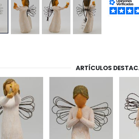
SHARE:
ARTÍCULOS DESTA
-20%
-10%
Agua de Lourdes 1L
Estatuilla Virgen Milagrosa Luminosa
€19.92
€13.50
€24.90
€15.00