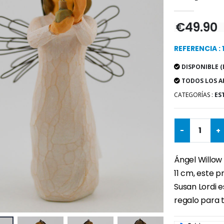
€49.90
REFERENCIA :
DISPONIBLE (
TODOS LOS A
CATEGORÍAS :
ES
-
+
Ángel Willow
11 cm, este p
Susan Lordi e
regalo para t