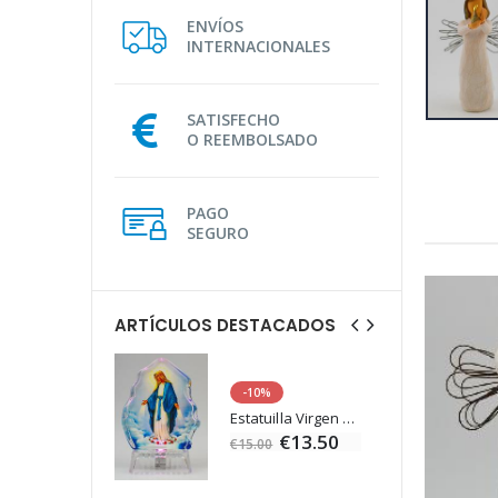
ENVÍOS
INTERNACIONALES
SATISFECHO
O REEMBOLSADO
PAGO
SEGURO
ARTÍCULOS DESTACADOS
-10%
Agua de Lourdes 1L
Estatuilla Virgen Milagrosa Luminosa
€19.92
€13.50
€15.00