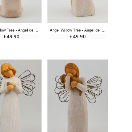
-20%
Deja tu Vela de Novena en Lourdes
€12.00
€15.00
Ángel Willow Tree - Ángel de Oración (Angel of Prayer) - 11 cm
Ángel Willow Tree - Ángel de la Escucha (Angel of Caring) - 10 cm
€49.90
€49.90
Pastillas de Menta con Agua de Lourdes - 130 gramos
€7.90
-10%
Vela de Novena a San Miguel Contra el Mal - 17,5cm
€4.95
€5.50
-25%
20 Velas de Novena Blanca