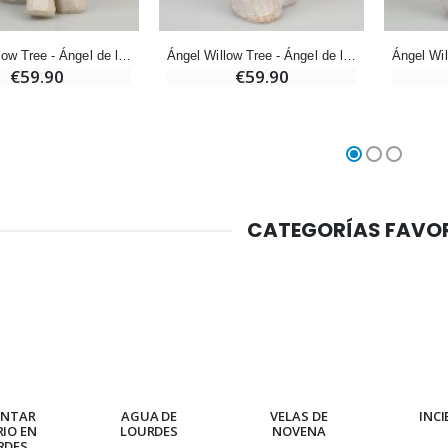
€2.50
€67.50
€90.00
Ángel Willow Tree - Ángel de la Guarda Protector (Guardian Angel) - 14 cm
Ángel Willow Tree - Ángel de la Libertad (Angel of freedom) - 14 cm
€59.90
€59.90
Rosario de Lourdes Madera
Aceite de unción
€5.00
€9.90
CATEGORÍAS FAVO
Cruz Infantil de Madera Iglesia de Mariposas y Arco Iris 15 cm
Vela de Novena para Sanación - 17,5 cm
€23.00
€4.90
Ángel Willow Tree - Ángel de la Guarda Protector (Guardian Angel) - 14 cm
6 Velas de Oración Color Blanco
€59.90
€6.00
ENTAR
AGUA DE
VELAS DE
INC
RIO EN
LOURDES
NOVENA
RDES