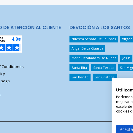
O DE ATENCIÓN AL CLIENTE
DEVOCIÓN A LOS SANTOS
Nuestra Senora De Lourdes
Virgen
Angel De La Guarda
Maria Desatadora De Nudos
Jesus
Y Condiciones
Santa Rita
Santa Teresa
San Mig
icy
San Benito
San Cristobal
 pago
Utiliza
+
Podemos ut
mejorar n
excelente
cookies qu
Acepta