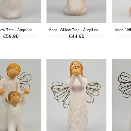
-20%
Set Incienso Benjuí + Carbón + Quemador de incienso
Deja tu Vela de Novena en Lourdes
€21.90
€12.00
€15.00
Ángel Willow Tree - Ángel de la Esperanza (Angel of Hope) - 14 cm
Ángel Willow Tree - Ángel de la Oración (Angel of Prayer) - 14 cm
€59.90
€44.90
Incienso de la Iglesia Pontificia 250g
Pastillas de Menta con Agua de Lourdes - 130 gramos
€12.90
€7.90
-10%
Medalla Milagrosa Oro de Ley 9 Kilates - 10 mm
Vela de Novena a San Miguel Contra el Mal - 17,5cm
€130.00
€4.95
€5.50
-25%
Medalla Milagrosa Rosa - 19 mm
20 Velas de Novena Blanca