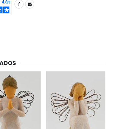
CADOS
-20%
Agua de Lourdes 1L
€19.92
€24.90