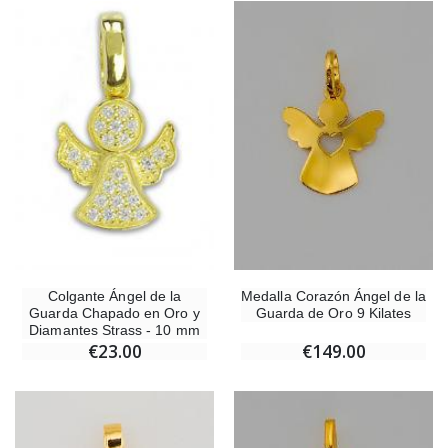
Cruz Infantil de Madera Iglesia de Mariposas y Arco Iris 15 cm
Vela de Novena para Sanación -
€23.00
€4.90
Ángel Willow Tree - Ángel de la Guarda Protector (Guardian Angel) - 14 cm
6 Velas de Oración C
€59.90
€6.00
Colgante Ángel de la
Medalla Corazón Ángel de la
Guarda Chapado en Oro y
Guarda de Oro 9 Kilates
Diamantes Strass - 10 mm
€23.00
€149.00