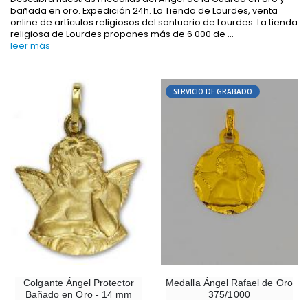
bañada en oro. Expedición 24h. La Tienda de Lourdes, venta
online de artículos religiosos del santuario de Lourdes. La tienda
religiosa de Lourdes propones más de 6 000 de
...
leer más
SERVICIO DE GRABADO
-10%
-20%
Estatuilla Virgen Milagrosa Luminosa
Agua de Lourdes 1L
€13.50
€19.92
€15.00
€24.90
-20%
Set Incienso Benjuí + Carbón + Quemador de incienso
Deja tu Vela de Novena en Lourdes
€21.90
€12.00
€15.00
Medalla Ángel Rafael de Oro
Colgante Ángel Protector
375/1000
Bañado en Oro - 14 mm