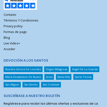
Contacto
Términos Y Condiciones
Privacy policy
Formas de pago
Blog
Live Video+
Acceder
DEVOCIÓN A LOS SANTOS
Nuestra Senora De Lourdes
Virgen Milagrosa
Angel De La Guarda
Maria Desatadora De Nudos
Jesus
Santa Rita
Santa Teresa
San Miguel
San Benito
San Cristobal
SUSCRÍBASE A NUESTRO BOLETÍN
Regístrese para recibir las últimas ofertas y exclusivas de La