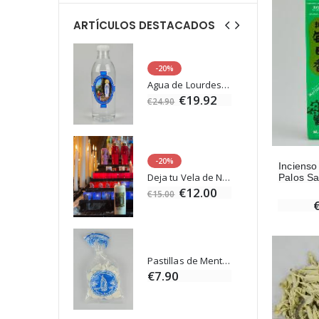
ARTÍCULOS DESTACADOS
-20%
Estatuilla Virgen Milagrosa Luminosa
Agua de Lourdes 1L
€13.50
€19.92
€24.90
-20%
Incienso
Set Incienso Benjuí + Carbón + Quemador de incienso
Deja tu Vela de Novena en Lourdes
Palos Sa
0
€12.00
€15.00
Incienso de la Iglesia Pontificia 250g
Pastillas de Menta con Agua de Lourdes - 130 gramos
0
€7.90