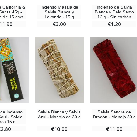
€23.00
€4.90
Incienso Masala de
Incienso de Salvia
e California &
Salvia Blanca y
Blanca y Palo Santo
Santa 45g -
Lavanda - 15 g
12 g - Sin carbón
e de 15 cms
€3.00
€1.20
11.90
Ángel Willow Tree - Ángel de la Guarda Protector (Guardian Angel) - 14 cm
6 Velas de Oración Color Blanco
€59.90
€6.00
 de incienso
Salvia Blanca y Salvia
Salvia Sangre de
Soul - Salvia
Azul - Manojo de 30 g
Dragón - Manojo 30 g
nca 15 g
€2.80
€10.00
€11.00