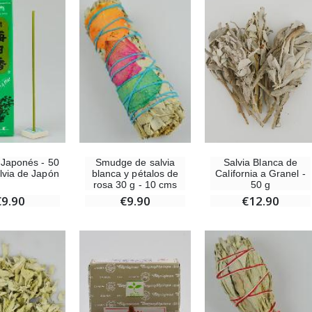
-10%
-20%
Estatuilla Virgen Milagrosa Luminosa
Agua de Lourdes 1L
€13.50
€19.92
€15.00
€24.90
-20%
Salvia Blanca de
 Japonés - 50
Smudge de salvia
Set Incienso Benjuí + Carbón + Quemador de incienso
Deja tu Vela de Novena en Lourdes
California a Granel -
lvia de Japón
blanca y pétalos de
€21.90
50 g
rosa 30 g - 10 cms
€12.00
€15.00
€12.90
€9.90
€9.90
Incienso de la Iglesia Pontificia 250g
Pastillas de Menta con Agua de Lourdes - 130 gramos
€12.90
€7.90