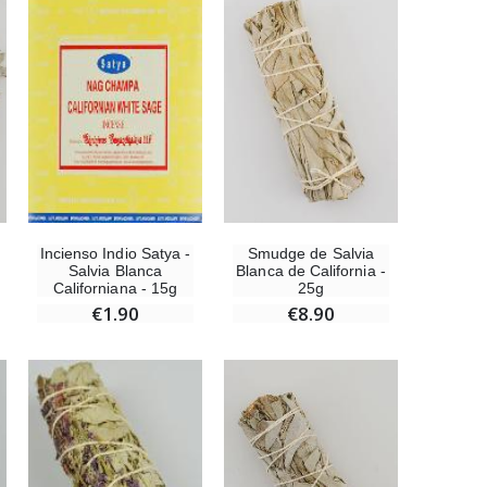
-10%
Estatuilla Virgen Milagrosa Luminosa
€13.50
€15.00
Smudge de Salvia
Incienso Indio Satya -
Set Incienso Benjuí + Carbón + Quemador de incienso
Blanca de California -
Salvia Blanca
€21.90
25g
Californiana - 15g
€8.90
€1.90
Incienso de la Iglesia Pontificia 250g
€12.90