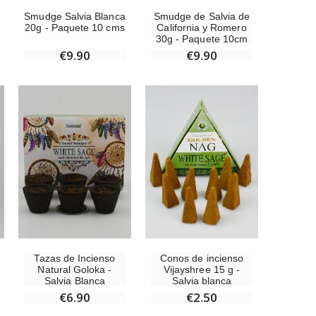
€23.00
Smudge de Salvia de
Smudge Salvia Blanca
California y Romero
20g - Paquete 10 cms
30g - Paquete 10cm
€9.90
€9.90
Ángel Willow Tree - Ángel de la Guarda Protector (Guardian Angel) - 14 cm
€59.90
Tazas de Incienso
Conos de incienso
Natural Goloka -
Vijayshree 15 g -
Salvia Blanca
Salvia blanca
€6.90
€2.50