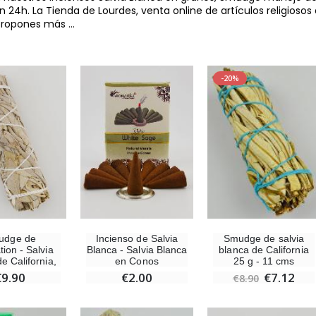
n 24h. La Tienda de Lourdes, venta online de artículos religiosos 
propones más
...
-20%
udge de
Incienso de Salvia
Smudge de salvia
ion - Salvia
Blanca - Salvia Blanca
blanca de California
e California,
en Conos
25 g - 11 cms
€9.90
€2.00
€7.12
€8.90