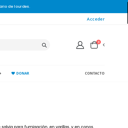
ario de lourdes.
Acceder
0
+
DONAR
CONTACTO
alvia para fumigación, en varillas, y en conos.