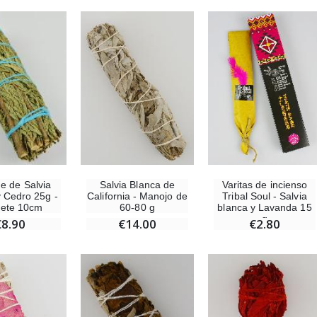
Salvia Blanca de
Varitas de incienso
 de Salvia
California - Manojo de
Tribal Soul - Salvia
y Cedro 25g -
60-80 g
blanca y Lavanda 15
ete 10cm
g
€14.00
€2.80
€8.90