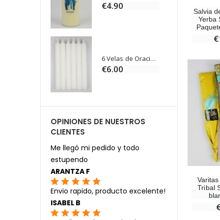
0
€4.90
Salvia d
Yerba 
Paquet
€
Ángel Willow Tree - Ángel de la Guarda Protector (Guardian Angel) - 14 cm
6 Velas de Oración Color Blanco
0
€6.00
OPINIONES DE NUESTROS
CLIENTES
Me llegó mi pedido y todo
estupendo
ARANTZA F
Varitas
Tribal 
Envio rapido, producto excelente!
bla
ISABEL B