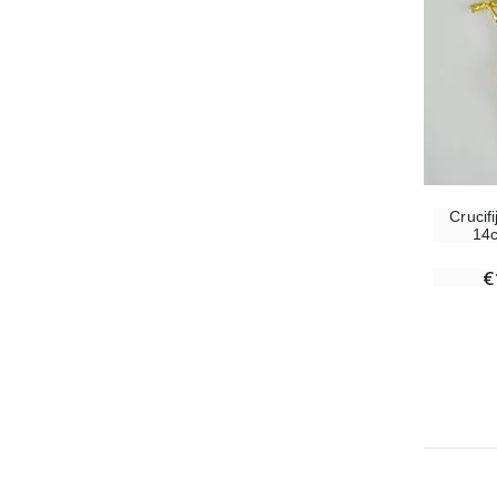
Crucif
14c
€