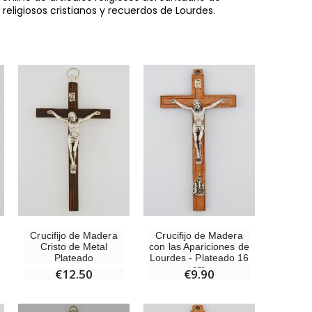
religiosos cristianos y recuerdos de Lourdes.
Crucifijo de Madera
Crucifijo de Madera
Cristo de Metal
con las Apariciones de
Plateado
Lourdes - Plateado 16
cm
-10%
€12.50
€9.90
Estatuilla Virgen Milagrosa Luminosa
€13.50
€15.00