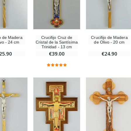
-25%
Medalla Milagrosa Rosa - 19 mm
20 Velas de Novena Blanca
€2.50
€67.50
€90.00
jo de Madera
Crucifijo Cruz de
Crucifijo de Madera
ivo - 24 cm
Cristal de la Santísima
de Olivo - 20 cm
Rosario de Lourdes Madera
Aceite de unción
Trinidad - 13 cm
€5.00
€9.90
25.90
€39.00
€24.90
Cruz Infantil de Madera Iglesia de Mariposas y Arco Iris 15 cm
Vela de Novena para Sanación - 17,5 cm
€23.00
€4.90
Ángel Willow Tree - Ángel de la Guarda Protector (Guardian Angel) - 14 cm
6 Velas de Oración Color Blanco
€59.90
€6.00