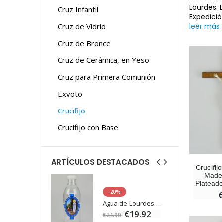
Lourdes. 
Cruz Infantil
Expedició
Cruz de Vidrio
leer más
Cruz de Bronce
Cruz de Cerámica, en Yeso
Cruz para Primera Comunión
Exvoto
Crucifijo
Crucifijo con Base
ARTÍCULOS DESTACADOS
Crucifij
Mader
Platead
-
-20%
Estatuilla Virgen Milagrosa Luminosa
Agua de Lourdes 1L
€13.50
€19.92
€24.90