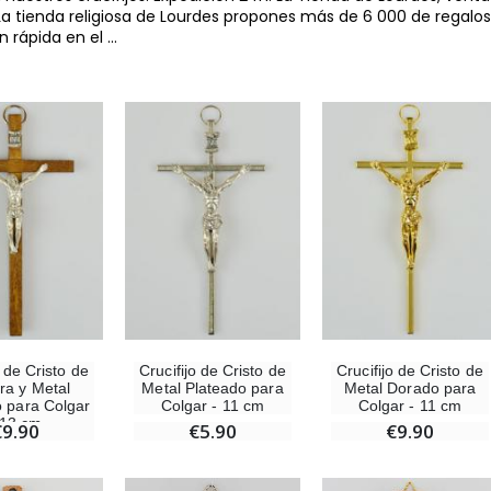
La tienda religiosa de Lourdes propones más de 6 000 de regalos 
n rápida en el
...
o de Cristo de
Crucifijo de Cristo de
Crucifijo de Cristo de
a y Metal
Metal Plateado para
Metal Dorado para
o para Colgar
Colgar - 11 cm
Colgar - 11 cm
 13 cm
-10%
-20%
€9.90
€5.90
€9.90
Estatuilla Virgen Milagrosa Luminosa
Agua de Lourdes 1L
€13.50
€19.92
€15.00
€24.90