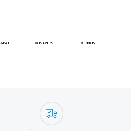
IENSO
ROSARIOS
ICONOS
PUL