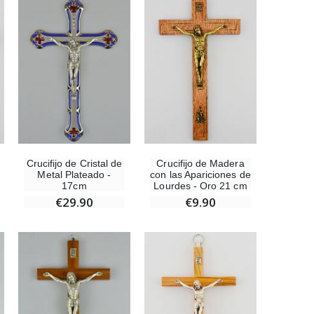
Set Incienso Benjuí + Carbón + Quemador de incienso
€21.90
Incienso de la Iglesia Pontificia 250g
€12.90
Crucifijo de Cristal de
Crucifijo de Madera
Metal Plateado -
con las Apariciones de
17cm
Lourdes - Oro 21 cm
€29.90
€9.90
Medalla Milagrosa Oro de Ley 9 Kilates - 10 mm
€130.00