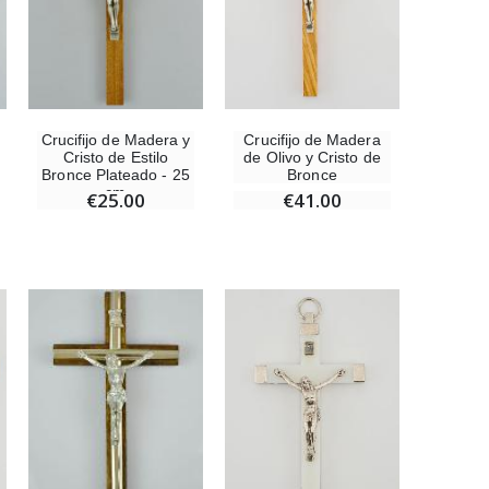
Medalla Milagrosa Rosa - 19 mm
€2.50
Crucifijo de Madera y
Crucifijo de Madera
Cristo de Estilo
de Olivo y Cristo de
Rosario de Lourdes Madera
Bronce Plateado - 25
Bronce
€5.00
cm
€25.00
€41.00
Cruz Infantil de Madera Iglesia de Mariposas y Arco Iris 15 cm
€23.00
Ángel Willow Tree - Ángel de la Guarda Protector (Guardian Angel) - 14 cm
€59.90