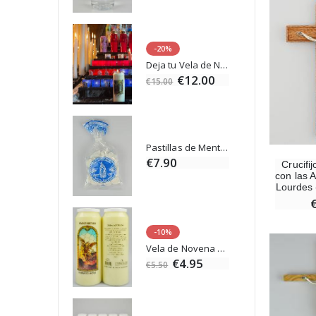
-20%
Set Incienso Benjuí + Carbón + Quemador de incienso
Deja tu Vela de Novena en Lourdes
0
€12.00
€15.00
Incienso de la Iglesia Pontificia 250g
Pastillas de Menta con Agua de Lourdes - 130 gramos
0
€7.90
Crucifi
con las 
Lourdes 
-10%
Medalla Milagrosa Oro de Ley 9 Kilates - 10 mm
Vela de Novena a San Miguel Contra el Mal - 17,5cm
00
€4.95
€5.50