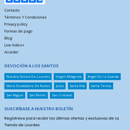
Contacto
Términos Y Condiciones
Privacy policy
Formas de pago
Blog
Live Video+
Acceder
DEVOCIÓN A LOS SANTOS
Nuestra Senora De Lourdes
Virgen Milagrosa
Angel De La Guarda
Maria Desatadora De Nudos
Jesus
Santa Rita
Santa Teresa
San Miguel
San Benito
San Cristobal
SUSCRÍBASE A NUESTRO BOLETÍN
Regístrese para recibir las últimas ofertas y exclusivas de La
Tienda de Lourdes