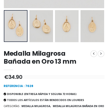
Incienso de la Igles
Pastillas de Menta con Agua de Lourdes - 130 gramos
€12.90
€7.90
-10%
Medalla Milagrosa Oro de Ley 9 Kilates - 10 mm
Vela de Novena a San Miguel Contra el Mal - 17,5cm
Medalla Milagrosa
€130.00
€4.95
€5.50
Bañada en Oro 13 mm
€34.90
-25%
Medalla Milagrosa Rosa - 19 mm
20 Velas de Novena Blanca
€2.50
€67.50
REFERENCIA : 7628
€90.00
DISPONIBLE (ENTREGA RÁPIDA Y SEGURA 72 HORAS)
TODOS LOS ARTÍCULOS ESTÁN BENDECIDOS EN LOURDES
CATEGORÍAS :
MEDALLA MILAGROSA,
MEDALLA MILAGROSA BAÑADA EN ORO