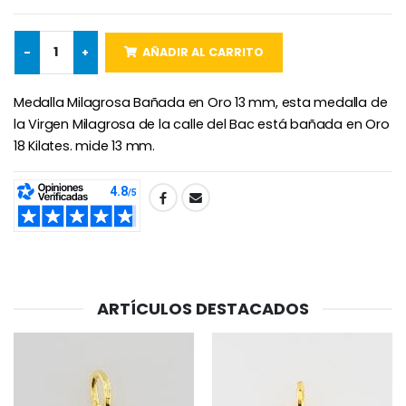
Rosario de Lourdes 
Aceite de unción
€5.00
€9.90
-
+
AÑADIR AL CARRITO
Medalla Milagrosa Bañada en Oro 13 mm, esta medalla de
Cruz Infantil de Madera Iglesia de Mariposas y Arco Iris 15 cm
Vela de Novena para Sanación - 17,5 cm
la Virgen Milagrosa de la calle del Bac está bañada en Oro
€23.00
€4.90
18 Kilates. mide 13 mm.
SHARE:
Ángel Willow Tree - Ángel de la Guarda Protector (Guardia
6 Velas de Oración Color Blanco
€59.90
€6.00
ARTÍCULOS DESTACADOS