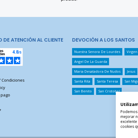
O DE ATENCIÓN AL CLIENTE
DEVOCIÓN A LOS SANTOS
Nuestra Senora De Lourdes
Virgen
Angel De La Guarda
Maria Desatadora De Nudos
Jesus
Y Condiciones
Santa Rita
Santa Teresa
San Mig
icy
San Benito
San Cristobal
 pago
Utiliza
+
Podemos ut
mejorar n
excelente
cookies qu