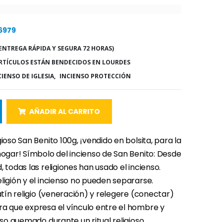
 6979
ENTREGA RÁPIDA Y SEGURA 72 HORAS)
RTÍCULOS ESTÁN BENDECIDOS EN LOURDES
CIENSO DE IGLESIA,
INCIENSO PROTECCIÓN
AÑADIR AL CARRITO
gioso San Benito 100g, ¡vendido en bolsita, para la
hogar! Símbolo del incienso de San Benito: Desde
, todas las religiones han usado el incienso.
ligión y el incienso no pueden separarse.
latín religio (veneración) y relegere (conectar)
ra que expresa el vínculo entre el hombre y
enso quemado durante un ritual religioso