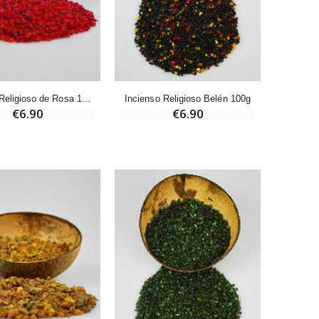
-20%
Deja tu Vela de Novena en Lourdes
€12.00
€15.00
Incienso Religioso de Rosa 100g
Incienso Religioso Belén 100g
€6.90
€6.90
Pastillas de Menta con Agua de Lourdes - 130 gramos
€7.90
-10%
Vela de Novena a San Miguel Contra el Mal - 17,5cm
€4.95
€5.50
-25%