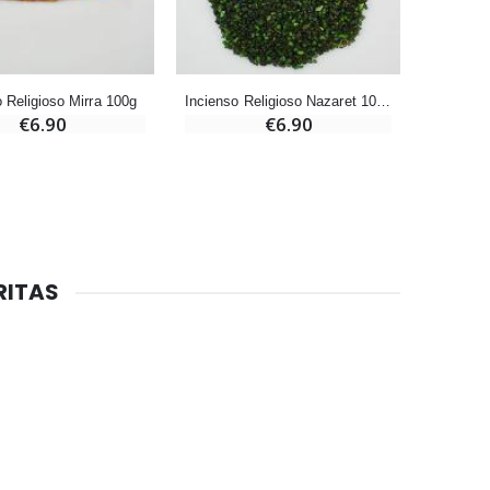
20 Velas de Novena Blanca
€67.50
€90.00
 Religioso Mirra 100g
Incienso Religioso Nazaret 100g
€6.90
€6.90
Aceite de unción
€9.90
Vela de Novena para Sanación - 17,5 cm
RITAS
€4.90
6 Velas de Oración Color Blanco
€6.00