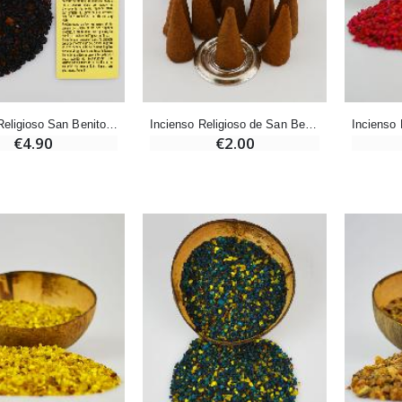
-20%
Set Incienso Benjuí + Carbón + Quemador de incienso
Deja tu Vela de Novena en Lourdes
€21.90
€12.00
€15.00
Incienso Religioso San Benito + Oración
Incienso Religioso de San Benito en Conos
€4.90
€2.00
Incienso de la Iglesia Pontificia 250g
Pastillas de Menta con Agua de Lourdes - 130 gramos
€12.90
€7.90
-10%
Medalla Milagrosa Oro de Ley 9 Kilates - 10 mm
Vela de Novena a San Miguel Contra el Mal - 17,5cm
€130.00
€4.95
€5.50
-25%
Medalla Milagrosa Rosa - 19 mm