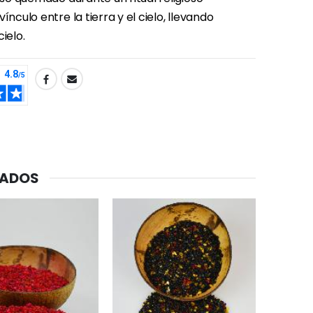
ínculo entre la tierra y el cielo, llevando
ielo.
CADOS
-20%
Agua de Lourdes 1L
€19.92
€24.90