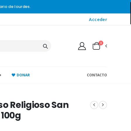
ario de lourdes.
Acceder
0
+
DONAR
CONTACTO
so Religioso San
 100g