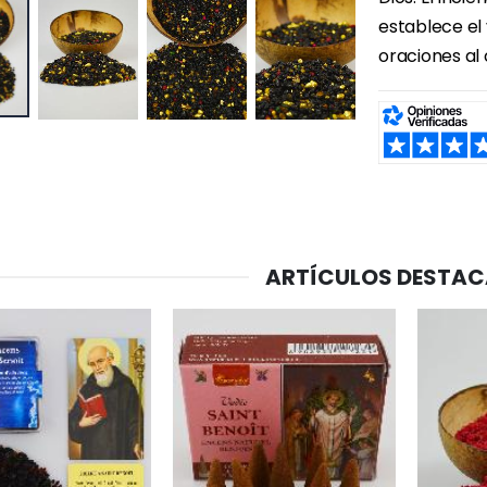
establece el v
oraciones al c
SHARE:
ARTÍCULOS DESTA
-20%
-10%
Agua de Lourdes 1L
Estatuilla Virgen Milagrosa Luminosa
€19.92
€13.50
€24.90
€15.00