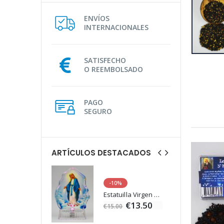
ENVÍOS
INTERNACIONALES
SATISFECHO
O REEMBOLSADO
PAGO
SEGURO
ARTÍCULOS DESTACADOS
-10%
Agua de Lourdes 1L
Estatuilla Virgen Milagrosa Luminosa
€19.92
€13.50
€15.00