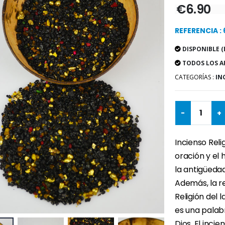
€6.90
REFERENCIA :
DISPONIBLE (
TODOS LOS A
CATEGORÍAS :
IN
-
+
Incienso Reli
oración y el 
la antigüedad
Además, la re
Religión del 
es una palab
Dios. El inci