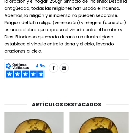
la oración y el hogar! 250gr. Símbolo del incienso: Desde la
€4.95
€5.50
antigüedad, todas las religiones han usado el incienso.
Además, la religión y el incienso no pueden separarse.
Religión del latín religio (veneración) y relegere (conectar)
-25%
es una palabra que expresa el vínculo entre el hombre y
Medalla Milagrosa Rosa - 19 mm
20 Velas de Novena Blanca
€2.50
Dios. El incienso quemado durante un ritual religioso
€67.50
€90.00
establece el vínculo entre la tierra y el cielo, llevando
oraciones al cielo.
Rosario de Lourdes 
Aceite de unción
SHARE:
€5.00
€9.90
ARTÍCULOS DESTACADOS
Cruz Infantil de Madera Iglesia de Mariposas y Arco Iris 15 cm
Vela de Novena para Sanación - 17,5 cm
€23.00
€4.90