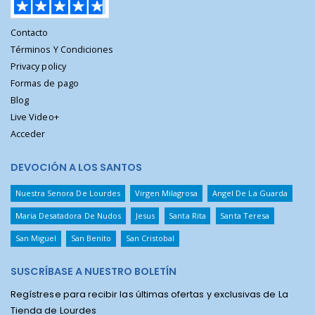
Contacto
Términos Y Condiciones
Privacy policy
Formas de pago
Blog
Live Video+
Acceder
DEVOCIÓN A LOS SANTOS
Nuestra Senora De Lourdes
Virgen Milagrosa
Angel De La Guarda
Maria Desatadora De Nudos
Jesus
Santa Rita
Santa Teresa
San Miguel
San Benito
San Cristobal
SUSCRÍBASE A NUESTRO BOLETÍN
Regístrese para recibir las últimas ofertas y exclusivas de La
Tienda de Lourdes