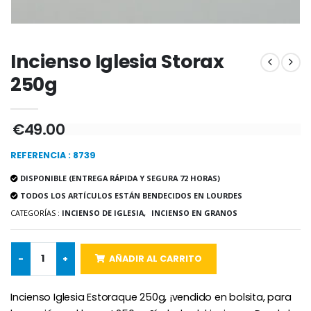
-20%
-10%
Agua de Lourdes 1L
Estatuilla Virgen Milagrosa
€19.92
€13.50
€24.90
€15.00
Incienso Iglesia Storax
250g
-20%
Set Incienso Benjuí + Carbón
Deja tu Vela de Novena en Lourdes
€49.00
€21.90
€12.00
€15.00
REFERENCIA : 8739
DISPONIBLE (ENTREGA RÁPIDA Y SEGURA 72 HORAS)
TODOS LOS ARTÍCULOS ESTÁN BENDECIDOS EN LOURDES
Incienso de la Igles
Pastillas de Menta con Agua de Lourdes - 130 gramos
CATEGORÍAS :
INCIENSO DE IGLESIA,
INCIENSO EN GRANOS
€12.90
€7.90
-
+
AÑADIR AL CARRITO
-10%
Medalla Milagrosa Oro de Ley 9 Kilates - 10 mm
Incienso Iglesia Estoraque 250g, ¡vendido en bolsita, para
Vela de Novena a San Miguel Contra el Mal - 17,5cm
€130.00