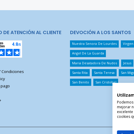
O DE ATENCIÓN AL CLIENTE
DEVOCIÓN A LOS SANTOS
Nuestra Senora De Lourdes
Virgen
Angel De La Guarda
Maria Desatadora De Nudos
Jesus
Y Condiciones
Santa Rita
Santa Teresa
San Mig
icy
San Benito
San Cristobal
 pago
Utiliza
+
Podemos ut
mejorar n
excelente
cookies qu