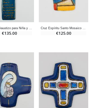
Pastillas de Menta con Agua de Lourdes - 130 gramos
€7.90
Cruz de Bauutizo para Niña y Oración en Esmaltes Libaneses
Cruz Espíritu Santo Mosaico Esmaltes del Líbano
€135.00
€125.00
-10%
Vela de Novena a San Miguel Contra el Mal - 17,5cm
€4.95
€5.50
-25%
20 Velas de Novena Blanca
€67.50
€90.00
Aceite de unción
€9.90