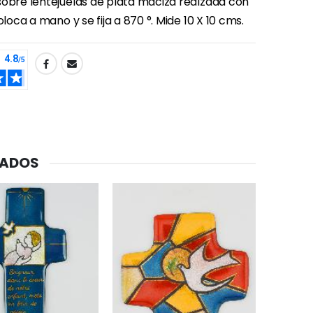
sobre lentejuelas de plata maciza realzada con
oloca a mano y se fija a 870 °. Mide 10 X 10 cms.
-20%
CADOS
Agua de Lourdes 1L
€19.92
€24.90
-20%
Deja tu Vela de Novena en Lourdes
€12.00
€15.00