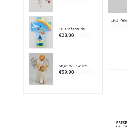
Cruz Infantil de Madera Iglesia de Mariposas y Arco Iris 15 cm
Vela de Novena para Sanación - 17,5 cm
€23.00
Ángel Willow Tree - Ángel de la Guarda Protector (Guardian Angel) - 14 cm
6 Velas de Oración Color Blanco
€59.90
PRES
UN CI