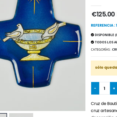
€125.00
REFERENCIA : 
DISPONIBLE (
TODOS LOS A
CATEGORÍAS :
CR
sólo quedan
-
+
Cruz de Baut
cruz artesan