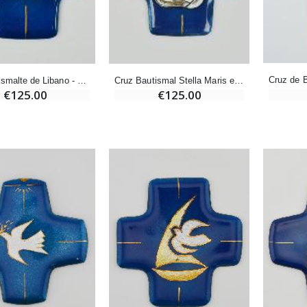
Incienso de la Iglesia Pontificia 250g
Pastillas de Menta con Agua de Lourdes - 130 gramos
€12.90
€7.90
Cruz en Esmalte de Libano - Bautizo de niña
Cruz Bautismal Stella Maris en Esmaltes Libaneses
€125.00
€125.00
-10%
Medalla Milagrosa Oro de Ley 9 Kilates - 10 mm
Vela de Novena a San Miguel Contra el Mal - 17,5cm
€130.00
€4.95
€5.50
-25%
Medalla Milagrosa Rosa - 19 mm
20 Velas de Novena Blanca
€2.50
€67.50
€90.00
Rosario de Lourdes Madera
Aceite de unción
€5.00
€9.90