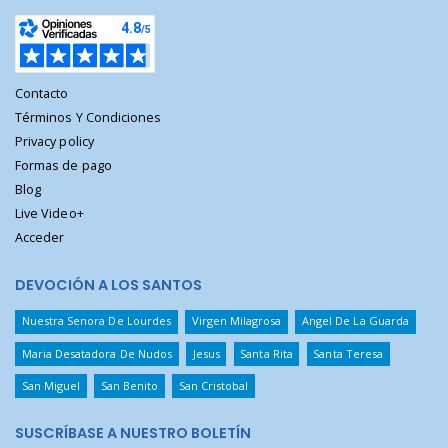
Contacto
Términos Y Condiciones
Privacy policy
Formas de pago
Blog
Live Video+
Acceder
DEVOCIÓN A LOS SANTOS
Nuestra Senora De Lourdes
Virgen Milagrosa
Angel De La Guarda
Maria Desatadora De Nudos
Jesus
Santa Rita
Santa Teresa
San Miguel
San Benito
San Cristobal
SUSCRÍBASE A NUESTRO BOLETÍN