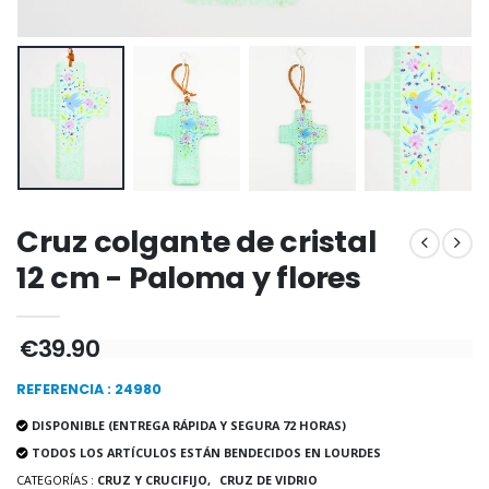
Set Incienso Benjuí + Carbón
Deja tu Vela de Novena en Lourdes
€21.90
€12.00
€15.00
Incienso de la Igles
Pastillas de Menta con Agua de Lourdes - 130 gramos
€12.90
€7.90
Cruz colgante de cristal
12 cm - Paloma y flores
-10%
Medalla Milagrosa Oro de Ley 9 Kilates - 10 mm
Vela de Novena a San Miguel Contra el Mal - 17,5cm
€130.00
€4.95
€5.50
€39.90
REFERENCIA : 24980
-25%
DISPONIBLE (ENTREGA RÁPIDA Y SEGURA 72 HORAS)
Medalla Milagrosa Rosa - 19 mm
20 Velas de Novena Blanca
€2.50
TODOS LOS ARTÍCULOS ESTÁN BENDECIDOS EN LOURDES
€67.50
€90.00
CATEGORÍAS :
CRUZ Y CRUCIFIJO,
CRUZ DE VIDRIO