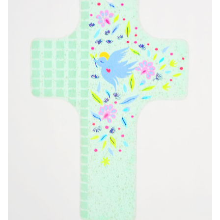
-20%
-10%
Agua de Lourdes 1L
Estatuilla Virgen Milagrosa
€19.92
€13.50
€24.90
€15.00
-20%