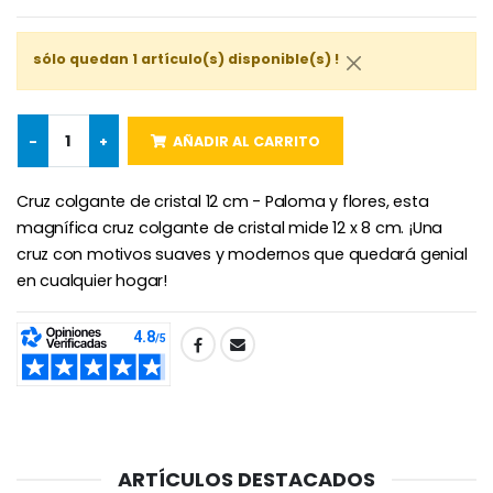
sólo quedan 1 artículo(s) disponible(s) !
Rosario de Lourdes 
Aceite de unción
€5.00
€9.90
-
+
AÑADIR AL CARRITO
Cruz colgante de cristal 12 cm - Paloma y flores, esta
Cruz Infantil de Madera Iglesia de Mariposas y Arco Iris 15 cm
Vela de Novena para Sanación - 17,5 cm
magnífica cruz colgante de cristal mide 12 x 8 cm. ¡Una
€23.00
€4.90
cruz con motivos suaves y modernos que quedará genial
en cualquier hogar!
SHARE:
Ángel Willow Tree - Ángel de la Guarda Protector (Guardia
6 Velas de Oración Color Blanco
€59.90
€6.00
ARTÍCULOS DESTACADOS