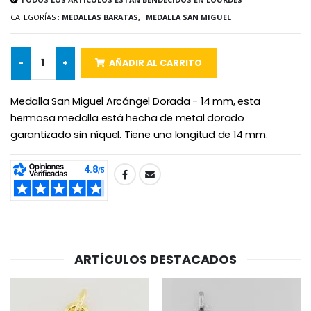
CATEGORÍAS :
MEDALLAS BARATAS,
MEDALLA SAN MIGUEL
-25%
Medalla Milagrosa Rosa - 19 mm
-
+
AÑADIR AL CARRITO
20 Velas de Novena Blanca
€2.50
€67.50
€90.00
Medalla San Miguel Arcángel Dorada - 14 mm, esta
hermosa medalla está hecha de metal dorado
garantizado sin níquel. Tiene una longitud de 14 mm.
Rosario de Lourdes 
Aceite de unción
€5.00
€9.90
SHARE:
Cruz Infantil de Madera Iglesia de Mariposas y Arco Iris 15 cm
Vela de Novena para Sanación - 17,5 cm
€23.00
€4.90
ARTÍCULOS DESTACADOS