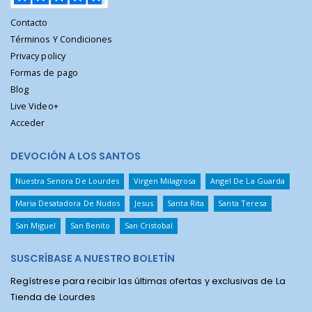
Contacto
Términos Y Condiciones
Privacy policy
Formas de pago
Blog
Live Video+
Acceder
DEVOCIÓN A LOS SANTOS
Nuestra Senora De Lourdes
Virgen Milagrosa
Angel De La Guarda
Maria Desatadora De Nudos
Jesus
Santa Rita
Santa Teresa
San Miguel
San Benito
San Cristobal
SUSCRÍBASE A NUESTRO BOLETÍN
Regístrese para recibir las últimas ofertas y exclusivas de La
Tienda de Lourdes