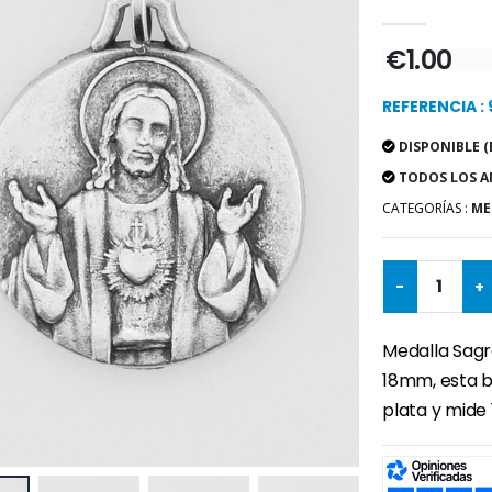
€1.00
REFERENCIA : 
DISPONIBLE (
TODOS LOS A
CATEGORÍAS :
ME
-
+
Medalla Sagr
18mm, esta b
plata y mide 