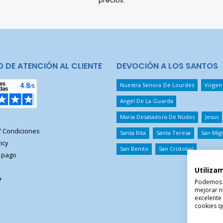
precios.
O DE ATENCIÓN AL CLIENTE
DEVOCIÓN A LOS SANTOS
Nuestra Senora De Lourdes
Virgen
Angel De La Guarda
Maria Desatadora De Nudos
Jesus
Y Condiciones
Santa Rita
Santa Teresa
San Mig
icy
San Benito
San Cristobal
 pago
Utiliza
+
Podemos ut
mejorar n
excelente
cookies qu