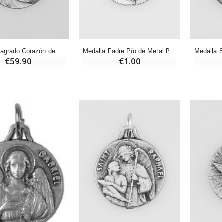
-20%
Set Incienso Benjuí + Carbón + Quemador de incienso
Deja tu Vela de Novena en Lourdes
€21.90
€12.00
€15.00
Medalla Sagrado Corazón de Jesús de Plata de Ley - 18mm
Medalla Padre Pío de Metal Plateado - 18mm
€59.90
€1.00
Incienso de la Iglesia Pontificia 250g
Pastillas de Menta con Agua de Lourdes - 130 gramos
€12.90
€7.90
-10%
Medalla Milagrosa Oro de Ley 9 Kilates - 10 mm
Vela de Novena a San Miguel Contra el Mal - 17,5cm
€130.00
€4.95
€5.50
-25%
Medalla Milagrosa Rosa - 19 mm