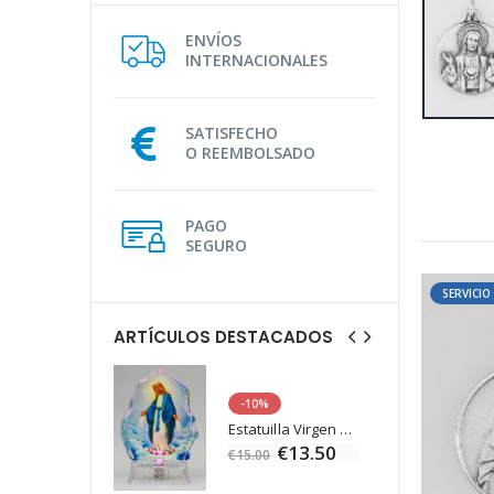
ENVÍOS
INTERNACIONALES
SATISFECHO
O REEMBOLSADO
PAGO
SEGURO
SERVICI
ARTÍCULOS DESTACADOS
-10%
Agua de Lourdes 1L
Estatuilla Virgen Milagrosa Luminosa
€19.92
€13.50
€15.00