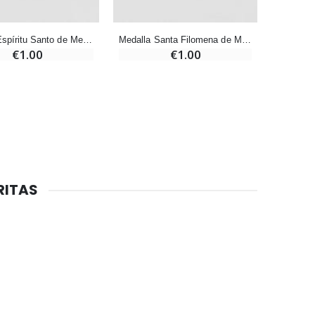
20 Velas de Novena Blanca
€67.50
€90.00
Medalla Espíritu Santo de Metal Plateado - 18mm
Medalla Santa Filomena de Metal Plateado - 18mm
€1.00
€1.00
Aceite de unción
€9.90
Vela de Novena para Sanación - 17,5 cm
RITAS
€4.90
6 Velas de Oración Color Blanco
€6.00