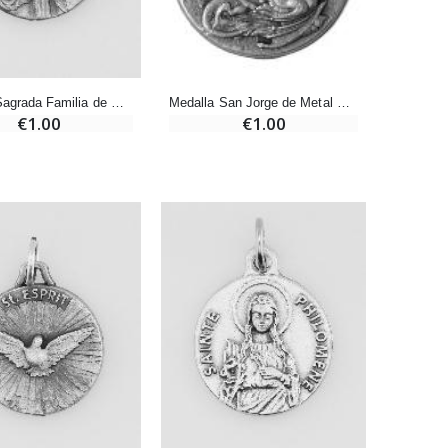
-20%
Deja tu Vela de Novena en Lourdes
€12.00
€15.00
Medalla Sagrada Familia de Metal Plateado - 18mm
Medalla San Jorge de Metal Plateado - 18mm
€1.00
€1.00
Pastillas de Menta con Agua de Lourdes - 130 gramos
€7.90
-10%
Vela de Novena a San Miguel Contra el Mal - 17,5cm
€4.95
€5.50
-25%