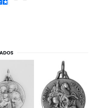
CADOS
-20%
Agua de Lourdes 1L
€19.92
€24.90