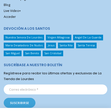
Blog
Live Video+
Acceder
DEVOCIÓN A LOS SANTOS
Nuestra Senora De Lourdes
Virgen Milagrosa
Angel De La Guarda
Maria Desatadora De Nudos
Jesus
Santa Rita
Santa Teresa
San Miguel
San Benito
San Cristobal
SUSCRÍBASE A NUESTRO BOLETÍN
Regístrese para recibir las últimas ofertas y exclusivas de La
Tienda de Lourdes