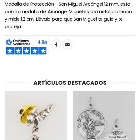
Medalla de Protección - San Miguel Arcángel 12 mm, esta
bonita medalla del Arcángel Miguel es de metal plateado
y mide 1,2 cm. Llévalo para que San Miguel te guíe y te
-25%
Medalla Milagrosa Rosa - 19 mm
proteja.
20 Velas de Novena Blanca
€2.50
€67.50
€90.00
SHARE:
Rosario de Lourdes 
Aceite de unción
€5.00
€9.90
ARTÍCULOS DESTACADOS
Cruz Infantil de Madera Iglesia de Mariposas y Arco Iris 15 cm
Vela de Novena para Sanación - 17,5 cm
€23.00
€4.90