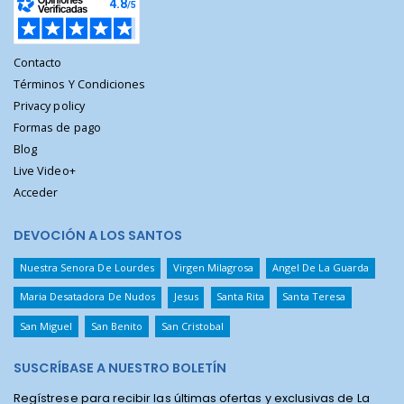
Contacto
Términos Y Condiciones
Privacy policy
Formas de pago
Blog
Live Video+
Acceder
DEVOCIÓN A LOS SANTOS
Nuestra Senora De Lourdes
Virgen Milagrosa
Angel De La Guarda
Maria Desatadora De Nudos
Jesus
Santa Rita
Santa Teresa
San Miguel
San Benito
San Cristobal
SUSCRÍBASE A NUESTRO BOLETÍN
Regístrese para recibir las últimas ofertas y exclusivas de La