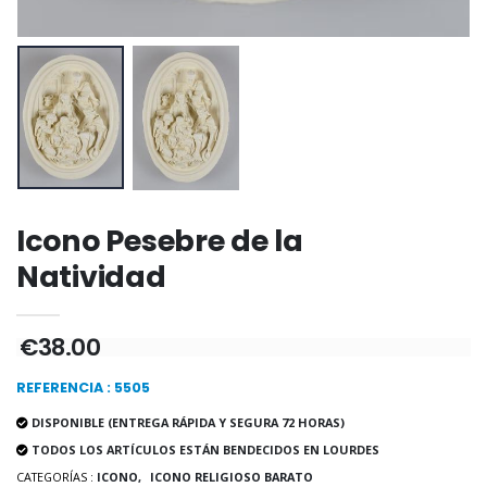
Incienso de la Igles
Pastillas de Menta con Agua de Lourdes - 130 gramos
€12.90
€7.90
-10%
Medalla Milagrosa Oro de Ley 9 Kilates - 10 mm
Icono Pesebre de la
Vela de Novena a San Miguel Contra el Mal - 17,5cm
€130.00
€4.95
€5.50
Natividad
€38.00
-25%
Medalla Milagrosa Rosa - 19 mm
20 Velas de Novena Blanca
€2.50
€67.50
REFERENCIA : 5505
€90.00
DISPONIBLE (ENTREGA RÁPIDA Y SEGURA 72 HORAS)
TODOS LOS ARTÍCULOS ESTÁN BENDECIDOS EN LOURDES
CATEGORÍAS :
ICONO,
ICONO RELIGIOSO BARATO