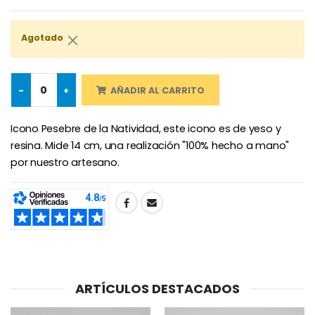
Rosario de Lourdes 
Aceite de unción
€5.00
€9.90
Agotado
-
+
AÑADIR AL CARRITO
Cruz Infantil de Madera Iglesia de Mariposas y Arco Iris 15 cm
Vela de Novena para Sanación - 17,5 cm
€23.00
€4.90
Icono Pesebre de la Natividad, este icono es de yeso y
resina. Mide 14 cm, una realización "100% hecho a mano"
por nuestro artesano.
Ángel Willow Tree - Ángel de la Guarda Protector (Guardia
6 Velas de Oración Color Blanco
€59.90
€6.00
SHARE:
ARTÍCULOS DESTACADOS