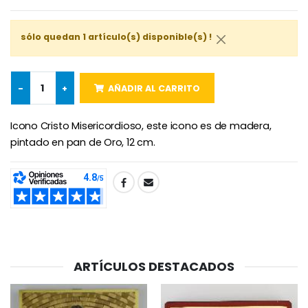
Rosario de Lourdes 
Aceite de unción
€5.00
€9.90
sólo quedan 1 artículo(s) disponible(s) !
-
+
AÑADIR AL CARRITO
Cruz Infantil de Madera Iglesia de Mariposas y Arco Iris 15 cm
Vela de Novena para Sanación - 17,5 cm
€23.00
€4.90
Icono Cristo Misericordioso, este icono es de madera,
pintado en pan de Oro, 12 cm.
Ángel Willow Tree - Ángel de la Guarda Protector (Guardia
6 Velas de Oración Color Blanco
SHARE:
€59.90
€6.00
ARTÍCULOS DESTACADOS