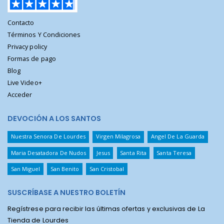
Contacto
Términos Y Condiciones
Privacy policy
Formas de pago
Blog
Live Video+
Acceder
DEVOCIÓN A LOS SANTOS
Nuestra Senora De Lourdes
Virgen Milagrosa
Angel De La Guarda
Maria Desatadora De Nudos
Jesus
Santa Rita
Santa Teresa
San Miguel
San Benito
San Cristobal
SUSCRÍBASE A NUESTRO BOLETÍN
Regístrese para recibir las últimas ofertas y exclusivas de La
Tienda de Lourdes