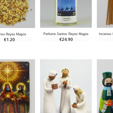
-10%
Medalla Milagrosa Oro de Ley 9 Kilates - 10 mm
Vela de Novena a San Miguel Contra el Mal - 17,5cm
€130.00
€4.95
€5.50
Perfume Santos Reyes Magos
enso Reyes Magos
€24.90
€1.20
-25%
Medalla Milagrosa Rosa - 19 mm
20 Velas de Novena Blanca
€2.50
€67.50
€90.00
Rosario de Lourdes Madera
Aceite de unción
€5.00
€9.90