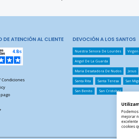
O DE ATENCIÓN AL CLIENTE
DEVOCIÓN A LOS SANTOS
Nuestra Senora De Lourdes
Virgen
Angel De La Guarda
Maria Desatadora De Nudos
Jesus
Y Condiciones
Santa Rita
Santa Teresa
San Mig
icy
San Benito
San Cristobal
 pago
Utiliza
+
Podemos ut
mejorar n
excelente
cookies qu