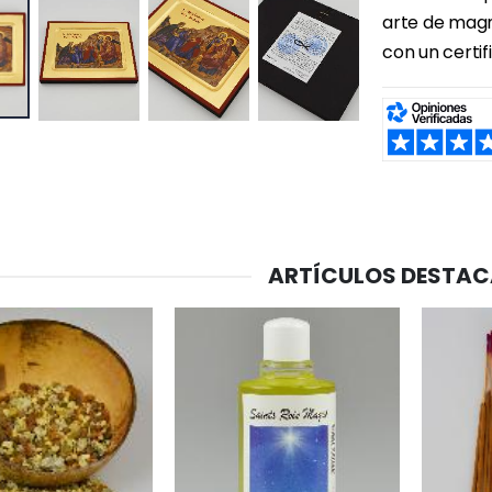
arte de magní
con un certif
SHARE:
-20%
-10%
Agua de Lourdes 1L
Estatuilla Virgen Milagrosa Luminosa
€19.92
€13.50
€24.90
€15.00
ARTÍCULOS DESTA
-20%
Set Incienso Benjuí + Carbón + Quemador de incienso
Deja tu Vela de Novena en Lourdes
€21.90
€12.00
€15.00
Incienso de la Iglesia Pontificia 250g
Pastillas de Menta con Agua de Lourdes - 130 gramos
€12.90
€7.90