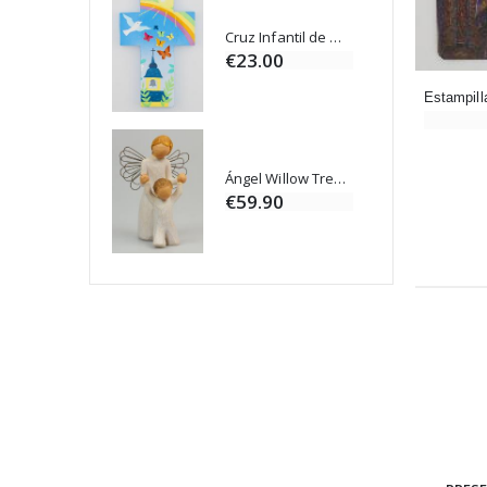
Cruz Infantil de Madera Iglesia de Mariposas y Arco Iris 15 cm
Vela de Novena para Sanación - 17,5 cm
€23.00
Ángel Willow Tree - Ángel de la Guarda Protector (Guardian Angel) - 14 cm
6 Velas de Oración Color Blanco
€59.90