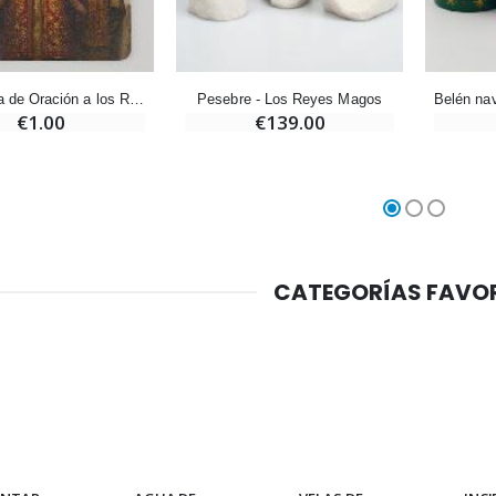
Cruz Infantil de Madera Iglesia de Mariposas y Arco Iris 15 cm
Vela de Novena para Sanación - 17,5 cm
€23.00
€4.90
Estampilla de Oración a los Reyes Magos
Pesebre - Los Reyes Magos
€1.00
€139.00
Ángel Willow Tree - Ángel de la Guarda Protector (Guardian Angel) - 14 cm
6 Velas de Oración Color Blanco
€59.90
€6.00
CATEGORÍAS FAVO