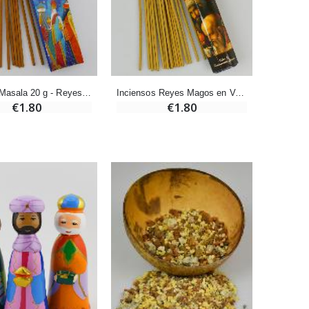
-10%
Vela de Novena a San Miguel Contra el Mal - 17,5cm
€4.95
€5.50
Incienso Masala 20 g - Reyes Magos
Inciensos Reyes Magos en Varillas
€1.80
€1.80
-25%
20 Velas de Novena Blanca
€67.50
€90.00
Aceite de unción
€9.90