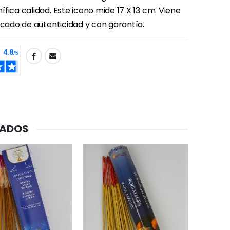
fica calidad. Este icono mide 17 X 13 cm. Viene
icado de autenticidad y con garantía.
-20%
Agua de Lourdes 1L
€19.92
€24.90
CADOS
-20%
Deja tu Vela de Novena en Lourdes
€12.00
€15.00
Pastillas de Menta con Agua de Lourdes - 130 gramos
€7.90