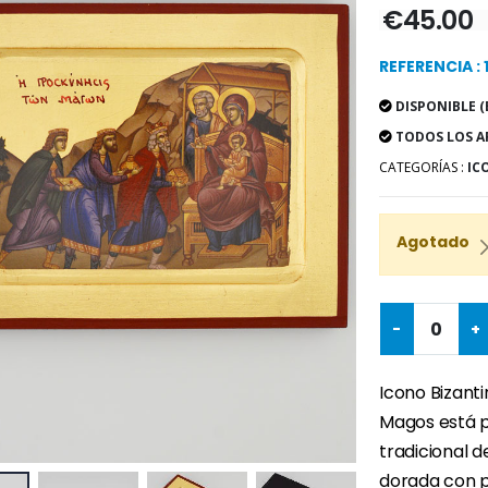
€45.00
REFERENCIA : 
DISPONIBLE (
TODOS LOS A
CATEGORÍAS :
IC
Agotado
-
+
Icono Bizant
Magos está p
tradicional d
dorada con p