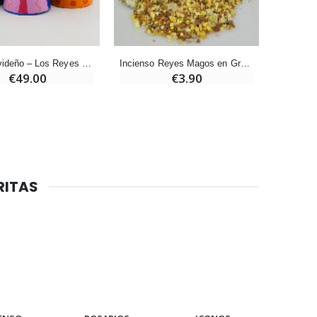
Vela de Novena para Sanación - 17,5 cm
€4.90
Belén navideño – Los Reyes Magos
Incienso Reyes Magos en Granos 50gr
€49.00
€3.90
6 Velas de Oración Color Blanco
€6.00
RITAS