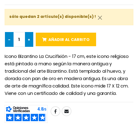
Rosario de Lourdes 
Aceite de unción
€5.00
€9.90
sólo quedan 2 artículo(s) disponible(s) !
-
+
AÑADIR AL CARRITO
Cruz Infantil de Madera Iglesia de Mariposas y Arco Iris 15 cm
Vela de Novena para Sanación - 17,5 cm
€23.00
€4.90
Icono Bizantino La Crucifixión - 17 cm, este icono religioso
está pintado a mano según la manera antigua y
tradicional del arte Bizantino. Está templado al huevo, y
dorada con pan de oro en madera antigua. Es una obra
Ángel Willow Tree - Ángel de la Guarda Protector (Guardia
6 Velas de Oración Color Blanco
de arte de magnífica calidad. Este icono mide 17 X 12 cm.
€59.90
€6.00
Viene con un certificado de calidad y una garantía.
SHARE: