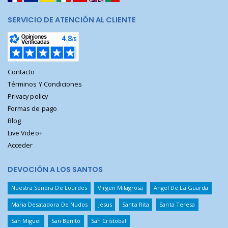
SERVICIO DE ATENCIÓN AL CLIENTE
Contacto
Términos Y Condiciones
Privacy policy
Formas de pago
Blog
Live Video+
Acceder
DEVOCIÓN A LOS SANTOS
Nuestra Senora De Lourdes
Virgen Milagrosa
Angel De La Guarda
Maria Desatadora De Nudos
Jesus
Santa Rita
Santa Teresa
San Miguel
San Benito
San Cristobal