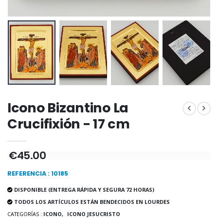
Incienso de la Igles
Pastillas de Menta con Agua de Lourdes - 130 gramos
€12.90
€7.90
-10%
Medalla Milagrosa Oro de Ley 9 Kilates - 10 mm
Vela de Novena a San Miguel Contra el Mal - 17,5cm
Icono Bizantino La
€130.00
€4.95
€5.50
Crucifixión - 17 cm
€45.00
-25%
Medalla Milagrosa Rosa - 19 mm
20 Velas de Novena Blanca
€2.50
€67.50
REFERENCIA : 10185
€90.00
DISPONIBLE (ENTREGA RÁPIDA Y SEGURA 72 HORAS)
TODOS LOS ARTÍCULOS ESTÁN BENDECIDOS EN LOURDES
CATEGORÍAS :
ICONO,
ICONO JESUCRISTO