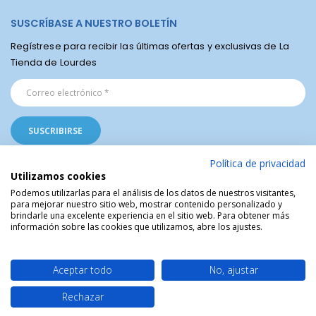
SUSCRÍBASE A NUESTRO BOLETÍN
Regístrese para recibir las últimas ofertas y exclusivas de La
Tienda de Lourdes
Política de privacidad
Utilizamos cookies
Podemos utilizarlas para el análisis de los datos de nuestros visitantes,
para mejorar nuestro sitio web, mostrar contenido personalizado y
La Tienda Religiosa de Lourdes © | Venta de artículos religiosos del Santuario
brindarle una excelente experiencia en el sitio web. Para obtener más
de Lourdes en Francia | Arte Sacro | Objetos sagrados
información sobre las cookies que utilizamos, abre los ajustes.
Aceptar todo
No, ajustar
Rechazar