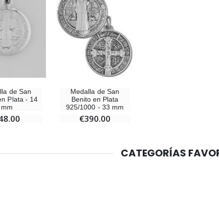
-10%
Medalla Milagrosa Oro de Ley 9 Kilates - 10 mm
Vela de Novena a San Miguel Contra el Mal - 17,5cm
€130.00
€4.95
€5.50
la de San
Medalla de San
-25%
en Plata - 14
Benito en Plata
Medalla Milagrosa Rosa - 19 mm
mm
925/1000 - 33 mm
20 Velas de Novena Blanca
€2.50
48.00
€390.00
€67.50
€90.00
CATEGORÍAS FAVO
Rosario de Lourdes Madera
Aceite de unción
€5.00
€9.90