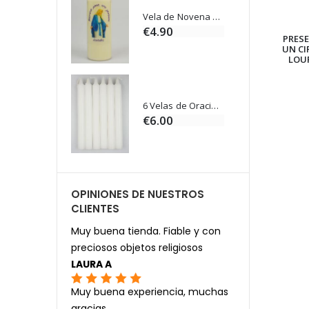
Cruz Infantil de Madera Iglesia de Mariposas y Arco Iris 15 cm
Vela de Novena para Sanación - 17,5 cm
0
€4.90
PRES
UN CI
LOU
Ángel Willow Tree - Ángel de la Guarda Protector (Guardian Angel) - 14 cm
6 Velas de Oración Color Blanco
0
€6.00
OPINIONES DE NUESTROS
CLIENTES
Muy buena tienda. Fiable y con
preciosos objetos religiosos
LAURA A
Muy buena experiencia, muchas
gracias.