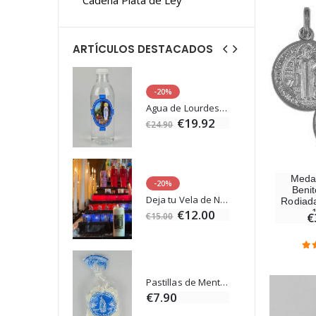
ARTÍCULOS DESTACADOS
-20%
Estatuilla Virgen Milagrosa Luminosa
Agua de Lourdes 1L
€13.50
€19.92
€24.90
Medal
-20%
Benit
Set Incienso Benjuí + Carbón + Quemador de incienso
Deja tu Vela de Novena en Lourdes
Rodiada
0
€12.00
€
€15.00
Incienso de la Iglesia Pontificia 250g
Pastillas de Menta con Agua de Lourdes - 130 gramos
0
€7.90