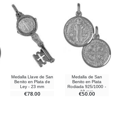
-10%
Estatuilla Virgen Milagrosa Luminosa
€13.50
€15.00
Medalla Llave de San
Medalla de San
Benito en Plata de
Benito en Plata
Set Incienso Benjuí + Carbón + Quemador de incienso
Ley - 23 mm
Rodiada 925/1000 -
€21.90
19 mm
€78.00
€50.00
Incienso de la Iglesia Pontificia 250g
€12.90