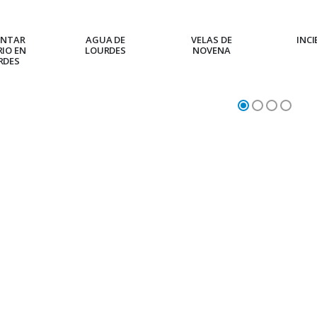
Cruz Infantil de Madera Iglesia de Mariposas y Arco Iris 15 cm
Vela de Novena para Sanación - 17,5 cm
€23.00
€4.90
ENTAR
AGUA DE
VELAS DE
INC
RIO EN
LOURDES
NOVENA
RDES
Ángel Willow Tree - Ángel de la Guarda Protector (Guardian Angel) - 14 cm
6 Velas de Oración Color Blanco
€59.90
€6.00